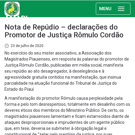
MENU
AMAPI
Nota de Repúdio – declarações do
Promotor de Justiça Rômulo Cordão
23 de julho de 2020
No exercício do seu mister associativo, a Associação dos
Magistrados Piauienses, em resposta às palavras do promotor de
Justiça Rômulo Cordão, publicadas em mídia social, manifesta
seu repúdio ao ato desagregador, à deselegância e à
agressividade gratuita contidos na manifestação, que insinua
parcialidade na atuação funcional do Tribunal de Justiça do
Estado do Piauí.
A manifestação do promotor Rômulo causa perplexidade pela
forma e pelo tom desrespeitoso, totalmente em desalinho com os
deveres éticos dos membros do Ministério Público. De certo, os
magistrados piauienses lamentam e ficam estarrecidos diante de
ataques desproporcionais e imprudentes de um agente público
que, em tese, deveria se submeter à obrigação legal e
constitucional de “zelar pelo prestígio da justiça, por suas