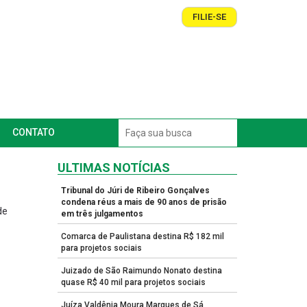
FILIE-SE
CONTATO
ULTIMAS NOTÍCIAS
Tribunal do Júri de Ribeiro Gonçalves
condena réus a mais de 90 anos de prisão
de
em três julgamentos
Comarca de Paulistana destina R$ 182 mil
para projetos sociais
Juizado de São Raimundo Nonato destina
quase R$ 40 mil para projetos sociais
Juíza Valdênia Moura Marques de Sá