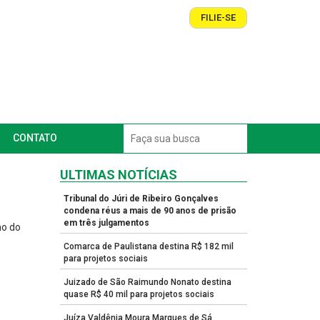
FILIE-SE
CONTATO
ULTIMAS NOTÍCIAS
Tribunal do Júri de Ribeiro Gonçalves
condena réus a mais de 90 anos de prisão
em três julgamentos
ho do
Comarca de Paulistana destina R$ 182 mil
para projetos sociais
Juizado de São Raimundo Nonato destina
quase R$ 40 mil para projetos sociais
Juíza Valdênia Moura Marques de Sá