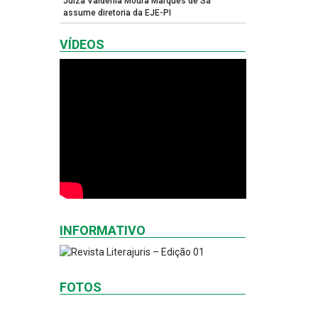
Juíza Valdênia Moura Marques de Sá
assume diretoria da EJE-PI
VÍDEOS
INFORMATIVO
FOTOS