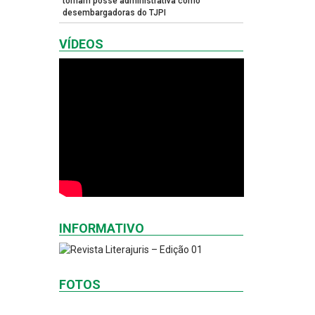
tomam posse administrativa como
desembargadoras do TJPI
VÍDEOS
INFORMATIVO
FOTOS