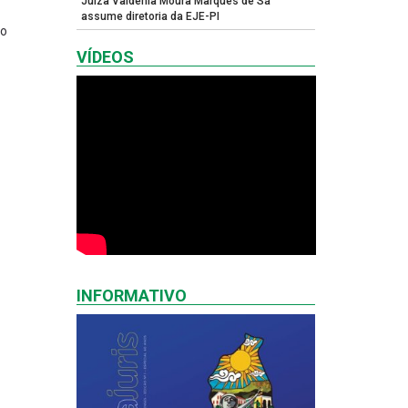
Juíza Valdênia Moura Marques de Sá
assume diretoria da EJE-PI
io
VÍDEOS
INFORMATIVO