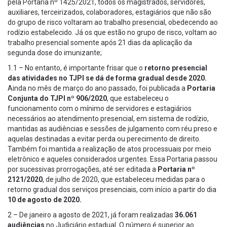
pela Portaria nº 1425/2021, todos os magistrados, servidores,
auxiliares, terceirizados, colaboradores, estagiários que não são
do grupo de risco voltaram ao trabalho presencial, obedecendo ao
rodízio estabelecido. Já os que estão no grupo de risco, voltam ao
trabalho presencial somente após 21 dias da aplicação da
segunda dose do imunizante;
1.1 – No entanto, é importante frisar que o
retorno presencial
das atividades no TJPI se dá de forma gradual desde 2020.
Ainda no mês de março do ano passado, foi publicada a
Portaria
Conjunta do TJPI nº 906/2020
, que estabeleceu o
funcionamento com o mínimo de servidores e estagiários
necessários ao atendimento presencial, em sistema de rodízio,
mantidas as audiências e sessões de julgamento com réu preso e
aquelas destinadas a evitar perda ou perecimento de direito.
Também foi mantida a realização de atos processuais por meio
eletrônico e aqueles considerados urgentes. Essa Portaria passou
por sucessivas prorrogações, até ser editada a
Portaria nº
2121/2020
, de julho de 2020, que estabeleceu medidas para o
retorno gradual dos serviços presenciais, com início a partir do dia
10 de agosto de 2020.
2 – De janeiro a agosto de 2021, já foram realizadas
36.061
audiências
no Judiciário estadual. O número é superior ao