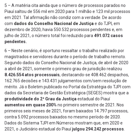
5 – A matéria cita ainda que o número de processos parados no
Piauí saltou de 556 mil em 2020 para 1 milhão e 123 mil processos
em 2021. Tal afirmação não condiz com a verdade. De acordo
com
dados do Conselho Nacional de Justiça
e do TJPI, em
dezembro de 2020, havia 550.532 processos pendentes e, em
julho de 2021, o número total foi reduzido para
491.072 casos
pendentes.
6 – Neste cenário, é oportuno ressaltar o trabalho realizado por
magistrados e servidores durante o período de trabalho remoto.
Segundo dados do Conselho Nacional de Justiça, de abril de 2020
a abril de 2021, somente o primeiro grau de jurisdição realizou
8.426.554 atos processuais
, destacando-se 408.462 despachos,
162.765 decisões e 143.431 julgamentos com/sem resolução de
mérito. Já o Boletim publicado no Portal da Estratégia do TJPI com
dados da Secretaria de Gestão Estratégica (SEGES) mostra que a
produtividade do 2ª Grau da Justiça
estadual do Piauí
aumentou em quase 200%
no primeiro semestre de 2021. Nos
primeiros seis meses de 2021, foram baixados 14.797 processos,
contra 5.092 processos baixados no mesmo período de 2020.
Dados do Sistema TJPI em Números mostram que, em 2020 e
2021, o Judiciário estadual do Piauí
julgou 294.242 processos
.