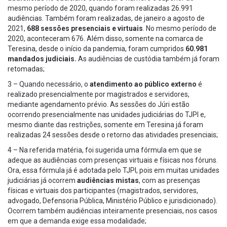
mesmo período de 2020, quando foram realizadas 26.991
audiências. Também foram realizadas, de janeiro a agosto de
2021,
688 sessões presenciais e virtuais
. No mesmo período de
2020, aconteceram 676. Além disso, somente na comarca de
Teresina, desde o início da pandemia, foram cumpridos
60.981
mandados judiciais.
As audiências de custódia também já foram
retomadas;
3 – Quando necessário, o
atendimento ao público externo
é
realizado presencialmente por magistrados e servidores,
mediante agendamento prévio. As sessões do Júri estão
ocorrendo presencialmente nas unidades judiciárias do TJPI e,
mesmo diante das restrições, somente em Teresina já foram
realizadas 24 sessões desde o retorno das atividades presenciais;
4 – Na referida matéria, foi sugerida uma fórmula em que se
adeque as audiências com presenças virtuais e físicas nos fóruns.
Ora, essa fórmula já é adotada pelo TJPI, pois em muitas unidades
judiciárias já ocorrem
audiências mistas
, com as presenças
físicas e virtuais dos participantes (magistrados, servidores,
advogado, Defensoria Pública, Ministério Público e jurisdicionado).
Ocorrem também audiências inteiramente presenciais, nos casos
em que a demanda exige essa modalidade;