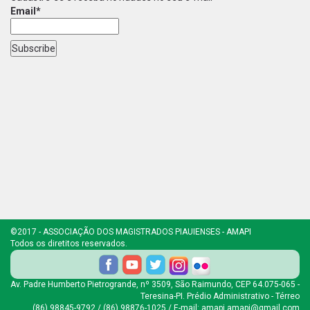
Email*
©2017 - ASSOCIAÇÃO DOS MAGISTRADOS PIAUIENSES - AMAPI
Todos os diretitos reservados.
Av. Padre Humberto Pietrogrande, nº 3509, São Raimundo, CEP 64.075-065 -
Teresina-PI. Prédio Administrativo - Térreo
(86) 98845-9792 / (86) 98876-1025 / E-mail: amapi.amapi@gmail.com