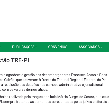
PUBLICAÇÕES
CONVÊNIOS
ASSOCIADOS
tão TRE-PI
za e agradece à gestão dos desembargadores Francisco Antônio Paes
s Galvão, que estiveram à frente do Tribunal Regional Eleitoral do Piau
 a resolução dos desafios nos campos administrativo e jurisdicional,
o com os valores democráticos.
lho realizado pelo magistrado Ítalo Márcio Gurgel de Castro, que at
PI, sempre tratando as demandas apresentadas pelos juízes eleitorais d