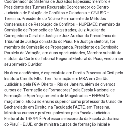
Coordenador do Sistema de Juizados Especiais; membro e
Presidente das Turmas Recursais; Coordenador do Centro
Judiciário de Solução de Conflitos e Cidadania – CEJUSC –
Teresina; Presidente do Núcleo Permanente de Métodos
Consensuais de Resolução de Conflitos – NUPEMEC; membro da
Comissão de Promoção de Magistrados; Juiz Auxiliar da
Corregedoria Geral de Justiça e Juiz Auxiliar da Presidência do
Tribunal de Justiça do Estado do Piauí. Na Justiça Eleitoral, foi
membro da Comissão de Propaganda, Presidente da Comissão
Paralela de Votação, em duas oportunidades, Membro substituto
e titular da Corte do Tribunal Regional Eleitoral do Piauí, vindo a ser
seu primeiro Ouvidor.
Na área acadêmica, é especialista em Direito Processual Civil, pelo
Instituto Camillo Filho. Tem formação em MBA em Gestão
Judiciária, pela FGV- Direito – Rio de Janeiro, além de diversos
cursos de “Formação de Formadores” pela Escola Nacional de
Formação e Aperfeiçoamento de Magistrados – ENFAM No
magistério, atuou no ensino superior como professor do Curso de
Bacharelado em Direito, na Faculdade FAETE, em Teresina.
Ministrou cursos e proferiu palestras pela Escola Judiciária
Eleitoral do TRE/PI. É Professor selecionado da Escola Judiciária
do Piauí – EJUD, onde ministra cursos de formação inicial e