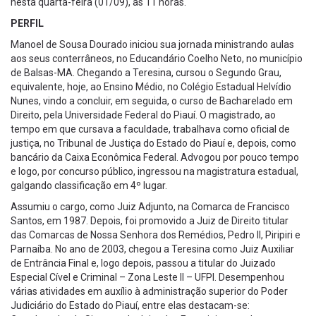
nesta quarta-feira (01/09), às 11 horas.
PERFIL
Manoel de Sousa Dourado iniciou sua jornada ministrando aulas
aos seus conterrâneos, no Educandário Coelho Neto, no município
de Balsas-MA. Chegando a Teresina, cursou o Segundo Grau,
equivalente, hoje, ao Ensino Médio, no Colégio Estadual Helvídio
Nunes, vindo a concluir, em seguida, o curso de Bacharelado em
Direito, pela Universidade Federal do Piauí. O magistrado, ao
tempo em que cursava a faculdade, trabalhava como oficial de
justiça, no Tribunal de Justiça do Estado do Piauí e, depois, como
bancário da Caixa Econômica Federal. Advogou por pouco tempo
e logo, por concurso público, ingressou na magistratura estadual,
galgando classificação em 4º lugar.
Assumiu o cargo, como Juiz Adjunto, na Comarca de Francisco
Santos, em 1987. Depois, foi promovido a Juiz de Direito titular
das Comarcas de Nossa Senhora dos Remédios, Pedro II, Piripiri e
Parnaíba. No ano de 2003, chegou a Teresina como Juiz Auxiliar
de Entrância Final e, logo depois, passou a titular do Juizado
Especial Cível e Criminal – Zona Leste II – UFPI. Desempenhou
várias atividades em auxílio à administração superior do Poder
Judiciário do Estado do Piauí, entre elas destacam-se: