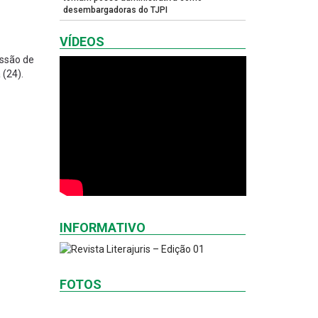
desembargadoras do TJPI
VÍDEOS
issão de
 (24).
INFORMATIVO
FOTOS