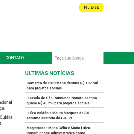
FILIE-SE
CONTATO
ULTIMAS NOTÍCIAS
Comarca de Paulistana destina R$ 182 mil
para projetos sociais
Juizado de São Raimundo Nonato destina
cional
quase R$ 40 mil para projetos sociais
ça.
Juíza Valdênia Moura Marques de Sá
Eulália
assume diretoria da EJE-PI
s
Magistradas Maria Célia e Maria Luíza
tomam posse administrativa como