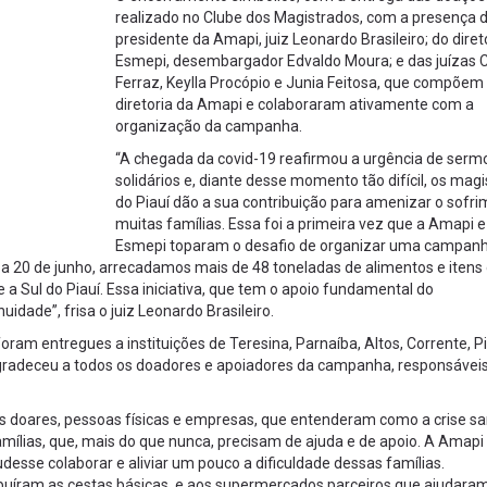
realizado no Clube dos Magistrados, com a presença 
presidente da Amapi, juiz Leonardo Brasileiro; do diret
Esmepi, desembargador Edvaldo Moura; e das juízas
Ferraz, Keylla Procópio e Junia Feitosa, que compõem
diretoria da Amapi e colaboraram ativamente com a
organização da campanha.
“A chegada da covid-19 reafirmou a urgência de serm
solidários e, diante desse momento tão difícil, os mag
do Piauí dão a sua contribuição para amenizar o sofr
muitas famílias. Essa foi a primeira vez que a Amapi e
Esmepi toparam o desafio de organizar uma campan
 a 20 de junho, arrecadamos mais de 48 toneladas de alimentos e itens
 a Sul do Piauí. Essa iniciativa, que tem o apoio fundamental do
dade”, frisa o juiz Leonardo Brasileiro.
am entregues a instituições de Teresina, Parnaíba, Altos, Corrente, P
gradeceu a todos os doadores e apoiadores da campanha, responsáveis
 doares, pessoas físicas e empresas, que entenderam como a crise san
ílias, que, mais do que nunca, precisam de ajuda e de apoio. A Amapi 
sse colaborar e aliviar um pouco a dificuldade dessas famílias.
buíram as cestas básicas, e aos supermercados parceiros que ajudara