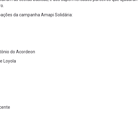
ro.
doações da campanha Amapi Solidária:
ntônio do Acordeon
de Loyola
cente