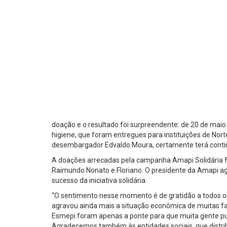
doação e o resultado foi surpreendente: de 20 de maio
higiene, que foram entregues para instituições de Norte
desembargador Edvaldo Moura, certamente terá continui
A doações arrecadas pela campanha Amapi Solidária for
Raimundo Nonato e Floriano. O presidente da Amapi a
sucesso da iniciativa solidária.
“O sentimento nesse momento é de gratidão a todos os
agravou ainda mais a situação econômica de muitas fam
Esmepi foram apenas a ponte para que muita gente pude
Agradecemos também às entidades sociais, que distri