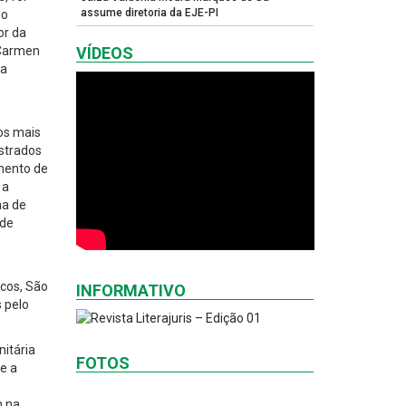
assume diretoria da EJE-PI
do
or da
 Carmen
VÍDEOS
 a
os mais
istrados
imento de
 a
ha de
 de
icos, São
INFORMATIVO
 pelo
itária
FOTOS
e a
m na