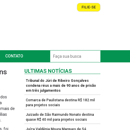
FILIE-SE
CONTATO
ens
ULTIMAS NOTÍCIAS
Tribunal do Júri de Ribeiro Gonçalves
condena réus a mais de 90 anos de prisão
em três julgamentos
 dos
Comarca de Paulistana destina R$ 182 mil
a
para projetos sociais
 mais de
lias
Juizado de São Raimundo Nonato destina
quase R$ 40 mil para projetos sociais
.
, foi
Juíza Valdênia Moura Marques de Sá