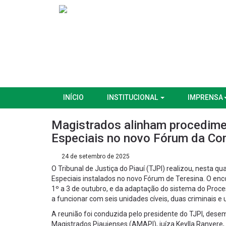
INÍCIO
INSTITUCIONAL
IMPRENSA
Magistrados alinham procedime
Especiais no novo Fórum da Co
24 de setembro de 2025
O Tribunal de Justiça do Piauí (TJPI) realizou, nesta 
Especiais instalados no novo Fórum de Teresina. O enc
1º a 3 de outubro, e da adaptação do sistema do Proces
a funcionar com seis unidades cíveis, duas criminais e
A reunião foi conduzida pelo presidente do TJPI, des
Magistrados Piauienses (AMAPI), juíza Keylla Ranyere, e