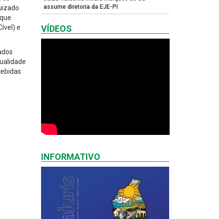
assume diretoria da EJE-PI
Juizado
ique
ível) e
VÍDEOS
ados
qualidade
cebidas
INFORMATIVO