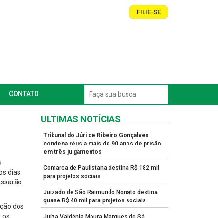
FILIE-SE
CONTATO
ULTIMAS NOTÍCIAS
Tribunal do Júri de Ribeiro Gonçalves
condena réus a mais de 90 anos de prisão
em três julgamentos
s
Comarca de Paulistana destina R$ 182 mil
os dias
para projetos sociais
passarão
Juizado de São Raimundo Nonato destina
quase R$ 40 mil para projetos sociais
ação dos
a os
Juíza Valdênia Moura Marques de Sá