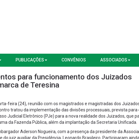
PUBLICAÇÕES
CONVÊNIOS
ASSOCIADOS
ntos para funcionamento dos Juizados
marca de Teresina
quarta-feira (24), reunião com os magistrados e magistradas dos Juizado
ontro tratou da implementação das divisões processuais, prevista para 
so Judicial Eletrônico (PJe) para a nova realidade dos Juizados, que 
 uma da Fazenda Pública, além da implantação da Secretaria Unificada.
embargador Aderson Nogueira, com a presença da presidente da Associ
 do juiz auxiliar da Presidência, Leonardo Brasileiro. Participaram aind