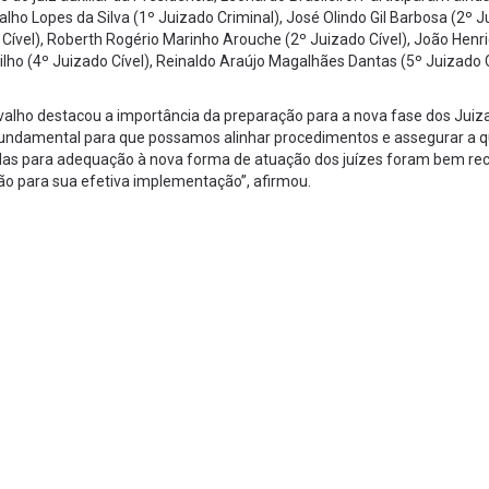
lho Lopes da Silva (1º Juizado Criminal), José Olindo Gil Barbosa (2º 
 Cível), Roberth Rogério Marinho Arouche (2º Juizado Cível), João Henr
lho (4º Juizado Cível), Reinaldo Araújo Magalhães Dantas (5º Juizado C
rvalho destacou a importância da preparação para a nova fase dos Juiz
 fundamental para que possamos alinhar procedimentos e assegurar a 
das para adequação à nova forma de atuação dos juízes foram bem re
ão para sua efetiva implementação”, afirmou.