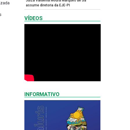
Juíza Valdênia Moura Marques de Sá
lizada
assume diretoria da EJE-PI
s
VÍDEOS
INFORMATIVO