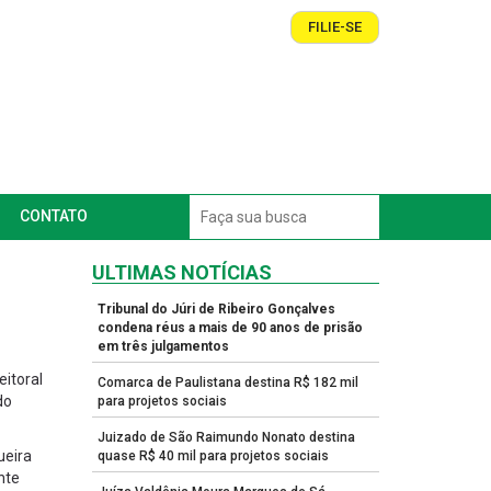
FILIE-SE
CONTATO
ULTIMAS NOTÍCIAS
Tribunal do Júri de Ribeiro Gonçalves
condena réus a mais de 90 anos de prisão
em três julgamentos
eitoral
Comarca de Paulistana destina R$ 182 mil
do
para projetos sociais
Juizado de São Raimundo Nonato destina
ueira
quase R$ 40 mil para projetos sociais
nte