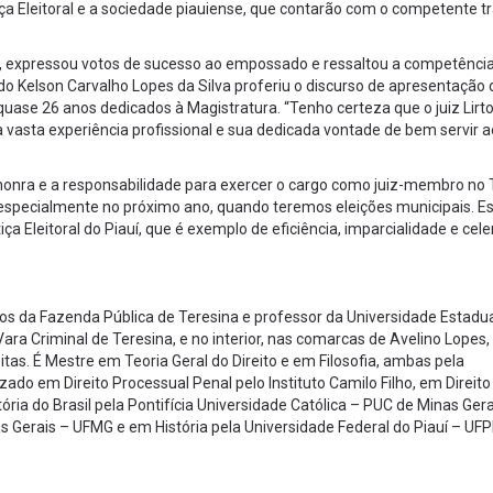
iça Eleitoral e a sociedade piauiense, que contarão com o competente t
, expressou votos de sucesso ao empossado e ressaltou a competência
do Kelson Carvalho Lopes da Silva proferiu o discurso de apresentação 
uase 26 anos dedicados à Magistratura. “Tenho certeza que o juiz Lirt
vasta experiência profissional e sua dedicada vontade de bem servir a
 honra e a responsabilidade para exercer o cargo como juiz-membro no 
, especialmente no próximo ano, quando teremos eleições municipais. E
 Eleitoral do Piauí, que é exemplo de eficiência, imparcialidade e cele
eitos da Fazenda Pública de Teresina e professor da Universidade Estadu
a Criminal de Teresina, e no interior, nas comarcas de Avelino Lopes,
itas. É Mestre em Teoria Geral do Direito e em Filosofia, ambas pela
do em Direito Processual Penal pelo Instituto Camilo Filho, em Direito C
ória do Brasil pela Pontifícia Universidade Católica – PUC de Minas Gera
 Gerais – UFMG e em História pela Universidade Federal do Piauí – UFPI