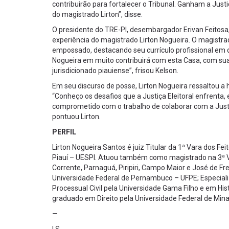
contribuirão para fortalecer o Tribunal. Ganham a Just
do magistrado Lirton”, disse.
O presidente do TRE-PI, desembargador Erivan Feitosa
experiência do magistrado Lirton Nogueira. O magistra
empossado, destacando seu currículo profissional em q
Nogueira em muito contribuirá com esta Casa, com sua 
jurisdicionado piauiense”, frisou Kelson.
Em seu discurso de posse, Lirton Nogueira ressaltou a
“Conheço os desafios que a Justiça Eleitoral enfrenta
comprometido com o trabalho de colaborar com a Justiça
pontuou Lirton.
PERFIL
Lirton Nogueira Santos é juiz Titular da 1ª Vara dos F
Piauí – UESPI. Atuou também como magistrado na 3ª Var
Corrente, Parnaguá, Piripiri, Campo Maior e José de Fre
Universidade Federal de Pernambuco – UFPE; Especializa
Processual Civil pela Universidade Gama Filho e em Hist
graduado em Direito pela Universidade Federal de Minas
—
I.S