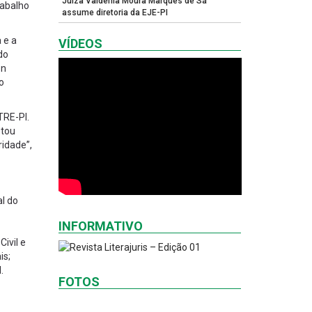
Juíza Valdênia Moura Marques de Sá
rabalho
assume diretoria da EJE-PI
 e a
VÍDEOS
do
on
o
TRE-PI.
stou
ridade”,
al do
INFORMATIVO
ivil e
is;
.
FOTOS