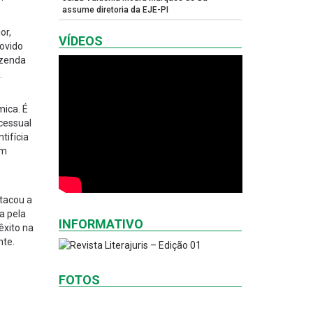
assume diretoria da EJE-PI
or,
VÍDEOS
movido
azenda
.
mica. É
ocessual
tifícia
em
stacou a
a pela
INFORMATIVO
êxito na
nte.
FOTOS