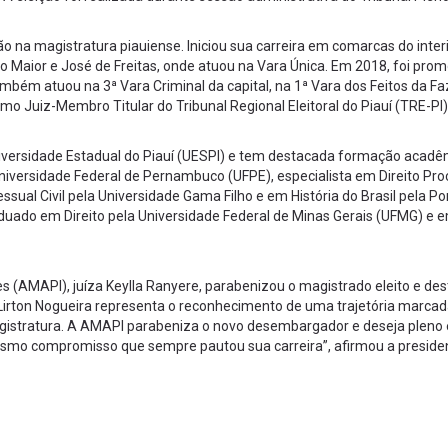
 na magistratura piauiense. Iniciou sua carreira em comarcas do interi
po Maior e José de Freitas, onde atuou na Vara Única. Em 2018, foi pro
também atuou na 3ª Vara Criminal da capital, na 1ª Vara dos Feitos da F
 Juiz-Membro Titular do Tribunal Regional Eleitoral do Piauí (TRE-PI)
niversidade Estadual do Piauí (UESPI) e tem destacada formação acadê
Universidade Federal de Pernambuco (UFPE), especialista em Direito Pr
cessual Civil pela Universidade Gama Filho e em História do Brasil pela Pon
aduado em Direito pela Universidade Federal de Minas Gerais (UFMG) e 
 (AMAPI), juíza Keylla Ranyere, parabenizou o magistrado eleito e de
z Lirton Nogueira representa o reconhecimento de uma trajetória marcad
agistratura. A AMAPI parabeniza o novo desembargador e deseja pleno 
smo compromisso que sempre pautou sua carreira”, afirmou a preside