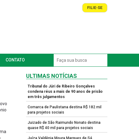
FILIE-SE
CONTATO
ULTIMAS NOTÍCIAS
Tribunal do Júri de Ribeiro Gonçalves
condena réus a mais de 90 anos de prisão
em três julgamentos
novo
Comarca de Paulistana destina R$ 182 mil
ônio
para projetos sociais
Juizado de São Raimundo Nonato destina
quase R$ 40 mil para projetos sociais
Lima
.
Juíza Valdênia Moura Marques de Sá