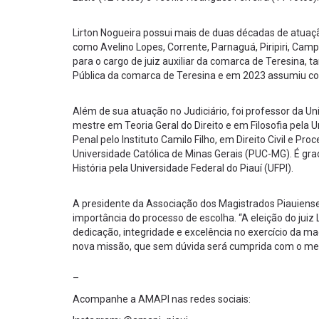
Lirton Nogueira possui mais de duas décadas de atuação
como Avelino Lopes, Corrente, Parnaguá, Piripiri, Cam
para o cargo de juiz auxiliar da comarca de Teresina, 
Pública da comarca de Teresina e em 2023 assumiu como
Além de sua atuação no Judiciário, foi professor da U
mestre em Teoria Geral do Direito e em Filosofia pela 
Penal pelo Instituto Camilo Filho, em Direito Civil e Pro
Universidade Católica de Minas Gerais (PUC-MG). É gr
História pela Universidade Federal do Piauí (UFPI).
A presidente da Associação dos Magistrados Piauienses
importância do processo de escolha. “A eleição do jui
dedicação, integridade e excelência no exercício da m
nova missão, que sem dúvida será cumprida com o me
–
Acompanhe a AMAPI nas redes sociais: