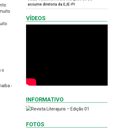
assume diretoria da EJE-PI
ento
muito
VÍDEOS
uito
u o
naíba -
INFORMATIVO
FOTOS