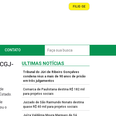
FILIE-SE
CONTATO
 CGJ-
ULTIMAS NOTÍCIAS
Tribunal do Júri de Ribeiro Gonçalves
condena réus a mais de 90 anos de prisão
em três julgamentos
 de
Comarca de Paulistana destina R$ 182 mil
para projetos sociais
Estado.
de
Juizado de São Raimundo Nonato destina
quase R$ 40 mil para projetos sociais
hou o
Juíza Valdênia Moura Marques de Sá