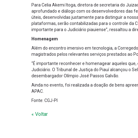
Para Celia Akemi Itoga, diretora de secretaria do Jui
aprofundado e diálogo com os desenvolvedores das fe
úteis, desenvolvidas justamente para distinguir a n
plataformas, serão contabilizadas para o controle da
importante para o Judiciário piauiense”, ressaltou a dir
Homenagem
Além do encontro imersivo em tecnologia, a Correged
magistrados pelos relevantes serviços prestados ao Po
“É importante reconhecer e homenagear aqueles que, 
Judiciário. O Tribunal de Justiça do Piauí alcançou o Se
desembargador Olímpio José Passos Galvão.
Ainda no evento, foi realizada a doação de bens apre
APAC.
Fonte: CGJ-PI
« Voltar