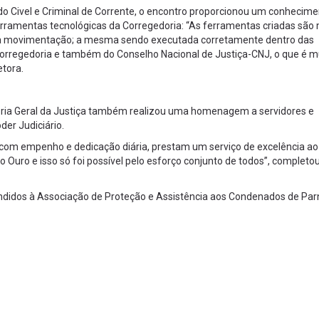
zado Civel e Criminal de Corrente, o encontro proporcionou um conhecim
rramentas tecnológicas da Corregedoria: “As ferramentas criadas são 
ossa movimentação; a mesma sendo executada corretamente dentro das
 Corregedoria e também do Conselho Nacional de Justiça-CNJ, o que é m
etora.
oria Geral da Justiça também realizou uma homenagem a servidores e
der Judiciário.
com empenho e dedicação diária, prestam um serviço de excelência ao
lo Ouro e isso só foi possível pelo esforço conjunto de todos”, completo
endidos à Associação de Proteção e Assistência aos Condenados de Par