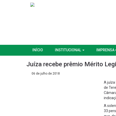
INÍCIO
INSTITUCIONAL
IMPRENSA
Juíza recebe prêmio Mérito Leg
06 de julho de 2018
A juíza
de Tere
Câmara 
indicaç
A sole
33 per