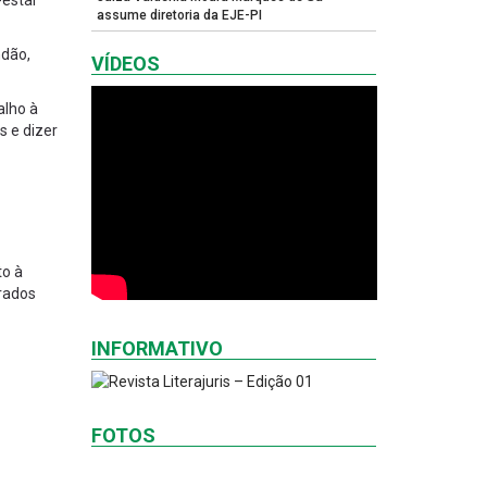
-estar
assume diretoria da EJE-PI
ndão,
VÍDEOS
alho à
s e dizer
to à
trados
INFORMATIVO
FOTOS