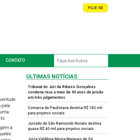
FILIE-SE
CONTATO
ULTIMAS NOTÍCIAS
Tribunal do Júri de Ribeiro Gonçalves
condena réus a mais de 90 anos de prisão
em três julgamentos
Juventude
 pela
Comarca de Paulistana destina R$ 182 mil
i uma
para projetos sociais
to.
Juizado de São Raimundo Nonato destina
agem a
quase R$ 40 mil para projetos sociais
queles
Juíza Valdênia Moura Marques de Sá