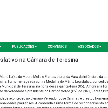
PUBLICAÇÕES
CONVÊNIOS
ASSOCIADOS
islativo na Câmara de Teresina
 Maria Luíza de Moura Mello e Freitas, titular da Vara da Infância e da 
sina, foi homenageada com a Medalha do Mérito Legislativo, concedida
Municipal de Teresina, na noite dessa quinta-feira (05). A honraria fo
ão da vereadora e presidente do Partido Verde (PV) do Piauí, Teresa Brit
nidade aconteceu no plenário Vereador José Ommati e prestou homen
sonalidades piauienses. A comenda é uma forma de reconhecimento à