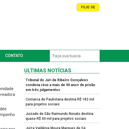
FILIE-SE
CONTATO
ULTIMAS NOTÍCIAS
Tribunal do Júri de Ribeiro Gonçalves
condena réus a mais de 90 anos de prisão
lenidade
em três julgamentos
vereadora
Comarca de Paulistana destina R$ 182 mil
para projetos sociais
ydée
Juizado de São Raimundo Nonato destina
 empenho
quase R$ 40 mil para projetos sociais
Juíza Valdênia Moura Marques de Sá