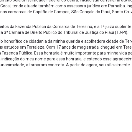
reito pela Universidade Federal do Ceará. Iniciou sua carreira na advo
s e Cocal, tendo atuado também como assessora jurídica em Parnaíba. In
to nas comarcas de Capitão de Campos, São Gonçalo do Piauí, Santa Cru
Feitos da Fazenda Pública da Comarca de Teresina, é a 1ª juíza suplente
3ª Câmara de Direito Público do Tribunal de Justiça do Piauí (TJ-PI).
ulo honorífico de cidadania da minha querida e acolhedora cidade de Ter
 meus estudos em Fortaleza. Com 17 anos de magistrada, cheguei em Ter
da Fazenda Pública. Essa honraria é muito importante para minha vida p
a indicação do meu nome para essa honraria, e estendo esse agradeci
unanimidade, a tornaram concreta. A partir de agora, sou oficialmente