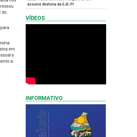
cacia nos
assume diretoria da EJE-PI
gressou
z do
VÍDEOS
 para
esina.
esina em
essoal e
mento a
INFORMATIVO