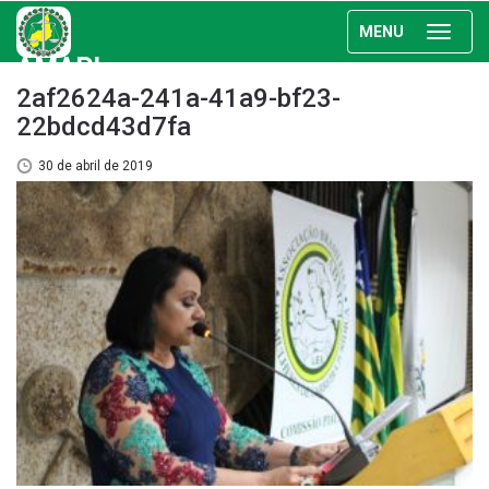
MENU
AMAPI
2af2624a-241a-41a9-bf23-
22bdcd43d7fa
30 de abril de 2019