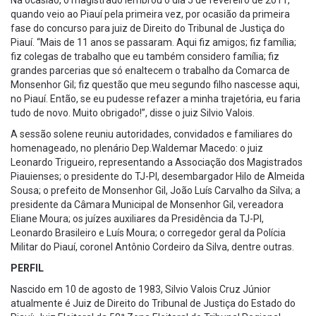
Na ocasião, o magistrado lembrou o dia 5 de fevereiro de 2011,
quando veio ao Piauí pela primeira vez, por ocasião da primeira
fase do concurso para juiz de Direito do Tribunal de Justiça do
Piauí. “Mais de 11 anos se passaram. Aqui fiz amigos; fiz família;
fiz colegas de trabalho que eu também considero família; fiz
grandes parcerias que só enaltecem o trabalho da Comarca de
Monsenhor Gil; fiz questão que meu segundo filho nascesse aqui,
no Piauí. Então, se eu pudesse refazer a minha trajetória, eu faria
tudo de novo. Muito obrigado!”, disse o juiz Silvio Valois.
A sessão solene reuniu autoridades, convidados e familiares do
homenageado, no plenário Dep.Waldemar Macedo: o juiz
Leonardo Trigueiro, representando a Associação dos Magistrados
Piauienses; o presidente do TJ-PI, desembargador Hilo de Almeida
Sousa; o prefeito de Monsenhor Gil, João Luís Carvalho da Silva; a
presidente da Câmara Municipal de Monsenhor Gil, vereadora
Eliane Moura; os juízes auxiliares da Presidência da TJ-PI,
Leonardo Brasileiro e Luís Moura; o corregedor geral da Polícia
Militar do Piauí, coronel Antônio Cordeiro da Silva, dentre outras.
PERFIL
Nascido em 10 de agosto de 1983, Silvio Valois Cruz Júnior
atualmente é Juiz de Direito do Tribunal de Justiça do Estado do