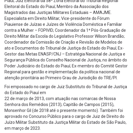
Piauí; Juiz Eleitoral da 58ª Zona Eleitoral do Tribunal Regional
Eleitoral do Estado do Piauí; Membro da Associação dos
Magistrados das Justiças Militares Estaduais – AMAJME.
Especialista em Direito Militar; Vice-presidente do Fórum
Piauiense de Juízas e Juízes de Violência Doméstica e Familiar
contra a Mulher – FOPIVID; Coordenador da 1ª Pós-Graduação de
Direito Militar da Escola do Legislativo Professor Wilson Brandão;
Coordenador da Comissão de Criação e Revisão de Modelos de
ato e Documentos do Tribunal de Justiça do Estado do Piauí; Ex-
Gestor das Metas ENASP/CNJ – Estratégia Nacional de Justiça e
Segurança Pública do Conselho Nacional de Justiça, no âmbito do
Poder Judiciário do Estado do Piauí; Ex-membro do Comitê Gestor
Regional para gestão e implementação da política nacional de
atenção prioritária ao Primeiro Grau de Jurisdição do TRE/PI.
Foi empossado no cargo de Juiz Substituto do Tribunal de Justiça
do Estado do Piauí em
22 de março de 2013, com atuação nas comarcas de Nossa
Senhora dos Remédios (2013); Capitão de Campos (2015),
Monsenhor Gil (de 2018 até o presente momento). Também foi
aprovado no Concurso Público para o cargo de Juiz de Direito do
Juízo Militar Substituto da Justiça Militar do Estado de São Paulo,
em março de 2023.