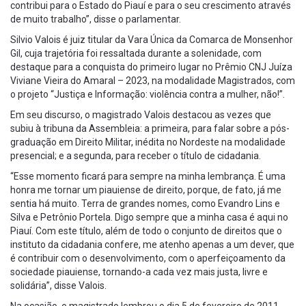
contribui para o Estado do Piauí e para o seu crescimento através
de muito trabalho”, disse o parlamentar.
Silvio Valois é juiz titular da Vara Única da Comarca de Monsenhor
Gil, cuja trajetória foi ressaltada durante a solenidade, com
destaque para a conquista do primeiro lugar no Prêmio CNJ Juíza
Viviane Vieira do Amaral – 2023, na modalidade Magistrados, com
o projeto “Justiça e Informação: violência contra a mulher, não!”.
Em seu discurso, o magistrado Valois destacou as vezes que
subiu à tribuna da Assembleia: a primeira, para falar sobre a pós-
graduação em Direito Militar, inédita no Nordeste na modalidade
presencial; e a segunda, para receber o título de cidadania.
“Esse momento ficará para sempre na minha lembrança. É uma
honra me tornar um piauiense de direito, porque, de fato, já me
sentia há muito. Terra de grandes nomes, como Evandro Lins e
Silva e Petrônio Portela. Digo sempre que a minha casa é aqui no
Piauí. Com este título, além de todo o conjunto de direitos que o
instituto da cidadania confere, me atenho apenas a um dever, que
é contribuir com o desenvolvimento, com o aperfeiçoamento da
sociedade piauiense, tornando-a cada vez mais justa, livre e
solidária”, disse Valois.