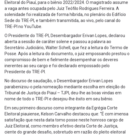
Eleitoral do Piauí, para o biênio 2022/2024. O magistrado assume
a vaga antes ocupada pelo Juiz Teófilo Rodrigues Ferreira. A
solenidade foi realizada de forma híbrida, no plenário do Edifício
Sede do TRE-PI, e também transmitida, ao vivo, pelo canal do
TRE-PI no YouTube.
O Presidente do TRE-PI, Desembargador Erivan Lopes, declarou
aberta a sessão de caráter solene e passou a palavra ao
Secretário Judiciário, Walter Schell, que fez a leitura do Termo de
Posse. Após a leitura do documento, o juiz empossando prestou o
compromisso de bem e fielmente desempenhar os deveres
inerentes ao seu cargo e foi declarado empossado pelo
Presidente do TRE-PI.
No discurso de saudação, o Desembargador Erivan Lopes
parabenizou-o pela nomeação mediante escolha em eleição do
Tribunal de Justiça do Piauí – TJPI, deu-lhe as boas vindas em
nome de todo o TRE-PI e desejou-lhe êxito em seu biênio.
Em seu primeiro discurso como integrante da Egrégia Corte
Eleitoral piauiense, Kelson Carvalho destacou que: “É com imensa
satisfação que nesta data tomo posse neste honroso cargo de
Juiz Eleitoral, como membro efetivo desta Corte de Justiça,
ciente do grande desafio, sobretudo em razão do pleito eleitoral