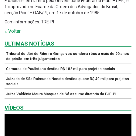
É bacharel em Direito pela Universidade Federal do Piauí – UFPI, e
foi aprovado no Exame da Ordem dos Advogados do Brasil,
secção Piauí – OAB/PI, em 17 de outubro de 1985.
Com informações: TRE-PI
« Voltar
ULTIMAS NOTÍCIAS
Tribunal do Júri de Ribeiro Gonçalves condena réus a mais de 90 anos
de prisão em três julgamentos
Comarca de Paulistana destina R$ 182 mil para projetos sociais
Juizado de São Raimundo Nonato destina quase R$ 40 mil para projetos
sociais
Juíza Valdênia Moura Marques de Sá assume diretoria da EJE-PI
VÍDEOS