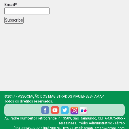
Email*
©2017 - ASSOCIAÇÃO DOS MAGISTRADOS PIAUIENSES - AMAPI
Todos os diretitos reservados.
Av. Padre Humberto Pietrogrande, nº 3509, São Raimundo, CEP 64.075-065 -
Teresina-PI. Prédio Administrativo - Térreo
(86) 98845-9792 / (86) 98876-1025 / E-mail: amapi.amapi@gmail.com