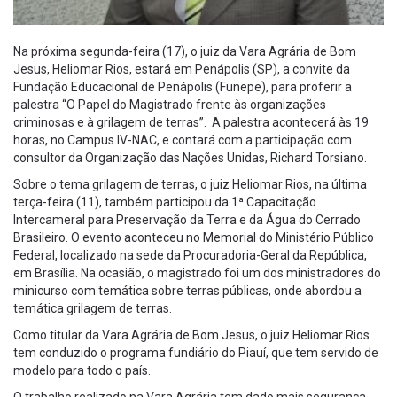
Na próxima segunda-feira (17), o juiz da Vara Agrária de Bom
Jesus, Heliomar Rios, estará em Penápolis (SP), a convite da
Fundação Educacional de Penápolis (Funepe), para proferir a
palestra “O Papel do Magistrado frente às organizações
criminosas e à grilagem de terras”. A palestra acontecerá às 19
horas, no Campus IV-NAC, e contará com a participação com
consultor da Organização das Nações Unidas, Richard Torsiano.
Sobre o tema grilagem de terras, o juiz Heliomar Rios, na última
terça-feira (11), também participou da 1ª Capacitação
Intercameral para Preservação da Terra e da Água do Cerrado
Brasileiro. O evento aconteceu no Memorial do Ministério Público
Federal, localizado na sede da Procuradoria-Geral da República,
em Brasília. Na ocasião, o magistrado foi um dos ministradores do
minicurso com temática sobre terras públicas, onde abordou a
temática grilagem de terras.
Como titular da Vara Agrária de Bom Jesus, o juiz Heliomar Rios
tem conduzido o programa fundiário do Piauí, que tem servido de
modelo para todo o país.
O trabalho realizado na Vara Agrária tem dado mais segurança