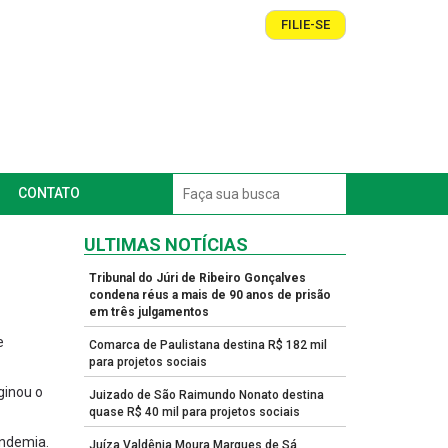
FILIE-SE
CONTATO
ULTIMAS NOTÍCIAS
Tribunal do Júri de Ribeiro Gonçalves
condena réus a mais de 90 anos de prisão
em três julgamentos
e
Comarca de Paulistana destina R$ 182 mil
para projetos sociais
ginou o
Juizado de São Raimundo Nonato destina
quase R$ 40 mil para projetos sociais
andemia.
Juíza Valdênia Moura Marques de Sá