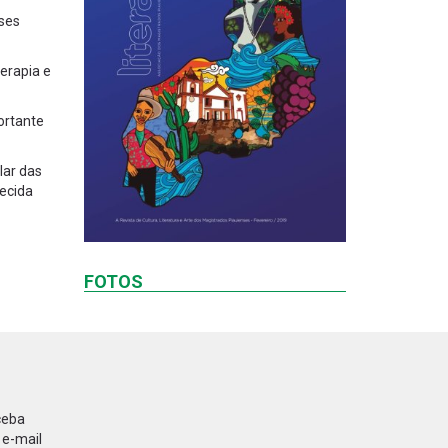
nses
erapia e
ortante
lar das
ecida
FOTOS
ceba
 e-mail