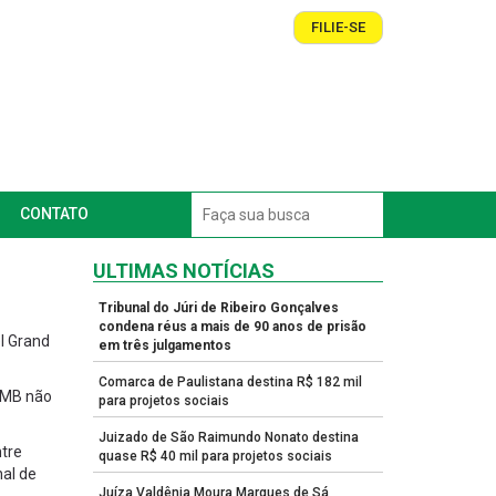
FILIE-SE
CONTATO
ULTIMAS NOTÍCIAS
Tribunal do Júri de Ribeiro Gonçalves
condena réus a mais de 90 anos de prisão
el Grand
em três julgamentos
Comarca de Paulistana destina R$ 182 mil
 AMB não
para projetos sociais
Juizado de São Raimundo Nonato destina
tre
quase R$ 40 mil para projetos sociais
nal de
Juíza Valdênia Moura Marques de Sá