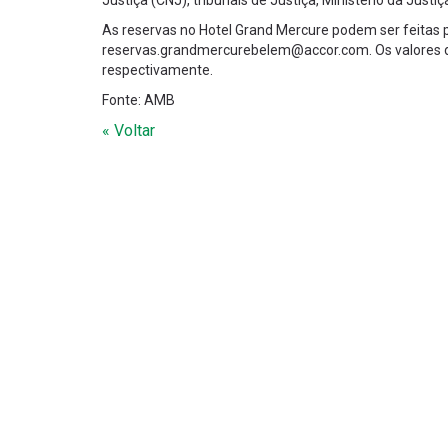
Justiça (CNJ), tribunais de Justiça, Ministério da Justi
As reservas no Hotel Grand Mercure podem ser feitas p
reservas.grandmercurebelem@accor.com. Os valores da 
respectivamente.
Fonte: AMB
« Voltar