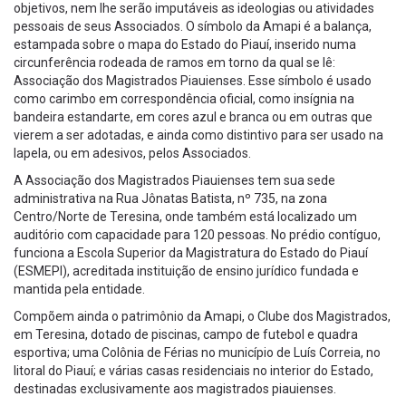
objetivos, nem lhe serão imputáveis as ideologias ou atividades
pessoais de seus Associados. O símbolo da Amapi é a balança,
estampada sobre o mapa do Estado do Piauí, inserido numa
circunferência rodeada de ramos em torno da qual se lê:
Associação dos Magistrados Piauienses. Esse símbolo é usado
como carimbo em correspondência oficial, como insígnia na
bandeira estandarte, em cores azul e branca ou em outras que
vierem a ser adotadas, e ainda como distintivo para ser usado na
lapela, ou em adesivos, pelos Associados.
A Associação dos Magistrados Piauienses tem sua sede
administrativa na Rua Jônatas Batista, nº 735, na zona
Centro/Norte de Teresina, onde também está localizado um
auditório com capacidade para 120 pessoas. No prédio contíguo,
funciona a Escola Superior da Magistratura do Estado do Piauí
(ESMEPI), acreditada instituição de ensino jurídico fundada e
mantida pela entidade.
Compõem ainda o patrimônio da Amapi, o Clube dos Magistrados,
em Teresina, dotado de piscinas, campo de futebol e quadra
esportiva; uma Colônia de Férias no município de Luís Correia, no
litoral do Piauí; e várias casas residenciais no interior do Estado,
destinadas exclusivamente aos magistrados piauienses.