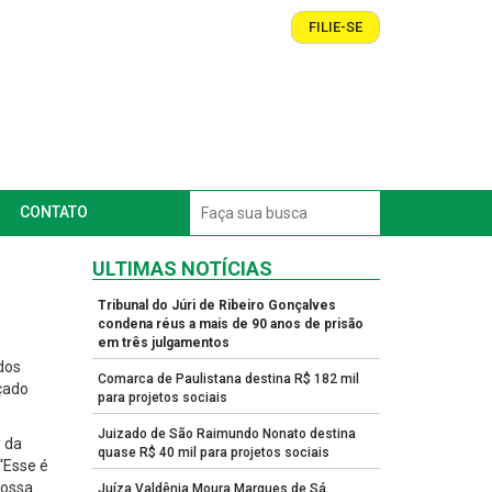
FILIE-SE
CONTATO
ULTIMAS NOTÍCIAS
Tribunal do Júri de Ribeiro Gonçalves
condena réus a mais de 90 anos de prisão
em três julgamentos
dos
Comarca de Paulistana destina R$ 182 mil
nçado
para projetos sociais
Juizado de São Raimundo Nonato destina
e da
quase R$ 40 mil para projetos sociais
“Esse é
possa
Juíza Valdênia Moura Marques de Sá