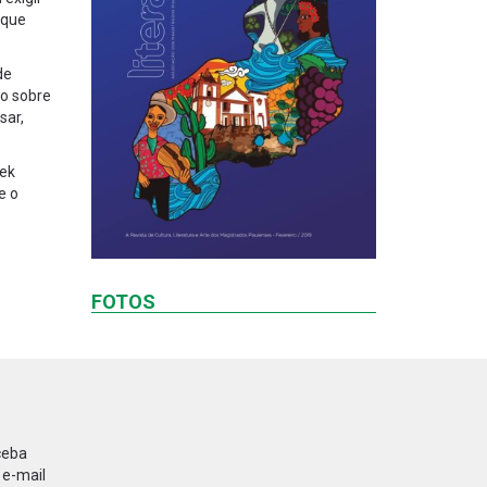
 que
de
do sobre
sar,
dek
e o
FOTOS
ceba
 e-mail