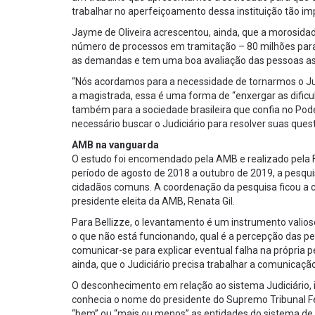
trabalhar no aperfeiçoamento dessa instituição tão im
Jayme de Oliveira acrescentou, ainda, que a morosidad
número de processos em tramitação – 80 milhões para c
as demandas e tem uma boa avaliação das pessoas as 
“Nós acordamos para a necessidade de tornarmos o Judi
a magistrada, essa é uma forma de “enxergar as dificu
também para a sociedade brasileira que confia no Pode
necessário buscar o Judiciário para resolver suas ques
AMB na vanguarda
O estudo foi encomendado pela AMB e realizado pela FG
período de agosto de 2018 a outubro de 2019, a pesqui
cidadãos comuns. A coordenação da pesquisa ficou a c
presidente eleita da AMB, Renata Gil.
Para Bellizze, o levantamento é um instrumento valios
o que não está funcionando, qual é a percepção das pes
comunicar-se para explicar eventual falha na própria pe
ainda, que o Judiciário precisa trabalhar a comunicação
O desconhecimento em relação ao sistema Judiciário, 
conhecia o nome do presidente do Supremo Tribunal F
“bem” ou “mais ou menos” as entidades do sistema de J