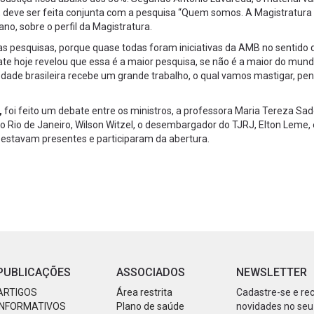
e, deve ser feita conjunta com a pesquisa “Quem somos. A Magistratura
o, sobre o perfil da Magistratura.
 pesquisas, porque quase todas foram iniciativas da AMB no sentido 
ate hoje revelou que essa é a maior pesquisa, se não é a maior do mun
edade brasileira recebe um grande trabalho, o qual vamos mastigar, pen
,
foi feito um debate entre os ministros, a professora Maria Tereza Sa
o Rio de Janeiro, Wilson Witzel, o desembargador do TJRJ, Elton Leme, 
 estavam presentes e participaram da abertura.
PUBLICAÇÕES
ASSOCIADOS
NEWSLETTER
ARTIGOS
Área restrita
Cadastre-se e re
INFORMATIVOS
Plano de saúde
novidades no seu