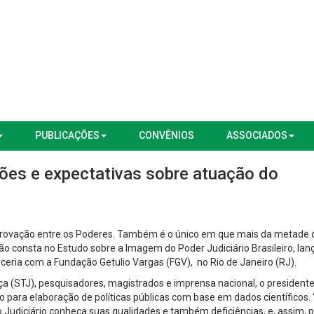
PUBLICAÇÕES
CONVÊNIOS
ASSOCIADOS
es e expectativas sobre atuação do
 aprovação entre os Poderes. Também é o único em que mais da metade 
usão consta no Estudo sobre a Imagem do Poder Judiciário Brasileiro, la
ceria com a Fundação Getulio Vargas (FGV), no Rio de Janeiro (RJ).
iça (STJ), pesquisadores, magistrados e imprensa nacional, o president
 para elaboração de políticas públicas com base em dados científicos. 
Judiciário conheça suas qualidades e também deficiências, e, assim, 