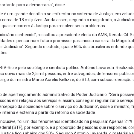
portante para a democracia”, disse.
e é um grande desafio a se enfrentar no sistema de Justiça, em virtude
erca de 18 mil juízes. Ainda assim, segundo o magistrado, o Judiciári
quais recorrem à Justiça para resolver seus problemas.
ciário conhecido”, ressaltou a presidente eleita da AMB, Renata Gil. 
ldades e pensar num futuro promissor para nossa carreira da Magistrat
r Judiciário”. Segundo o estudo, quase 60% dos brasileiros entende qu
tões.
V-Rio e pelo sociólogo e cientista político Antônio Lavareda. Realizad
sa ouviu mais de 2,5 mil pessoas, entre advogados, defensores público
argo do ministro Marco Aurélio Bellizze, do STJ, com subcoordenação 
o de aperfeiçoamento administrativo do Poder Judiciário. “Será possíve
soas em relação aos serviços e, assim, conseguir regularizar o serviço
rcepção da sociedade sobre o serviço do Judiciário”, disse o ministro, f
 interna e externa a partir do retorno da sociedade.
inclusive, foi um dos fenômenos identificado na pesquisa: Apenas 21%
ederal (STF), por exemplo, e a proporção de pessoas que respondeu co
ustiça ficou abaixo dos 50%. Segundo Antonio Lavareda, o material vai