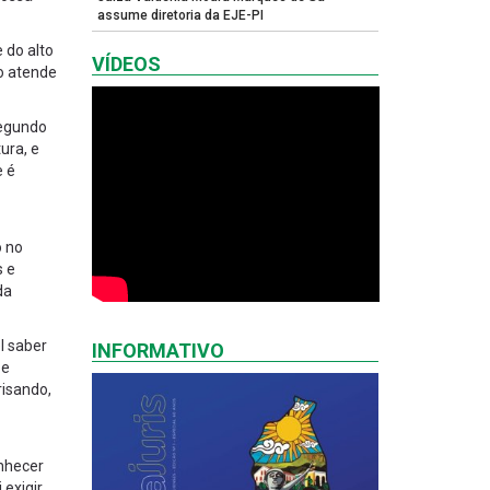
assume diretoria da EJE-PI
 do alto
VÍDEOS
o atende
Segundo
ura, e
e é
o no
s e
da
l saber
INFORMATIVO
 e
risando,
nhecer
 exigir