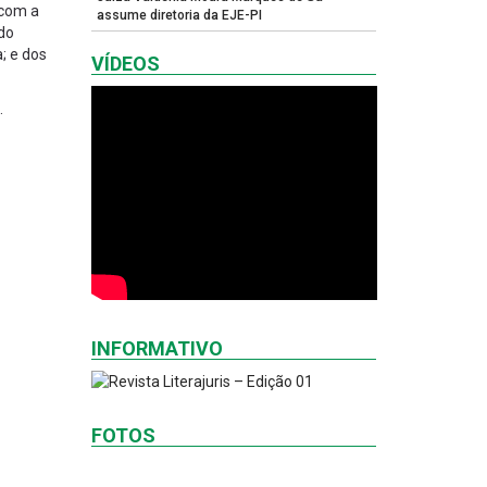
 com a
assume diretoria da EJE-PI
 do
; e dos
VÍDEOS
.
INFORMATIVO
FOTOS