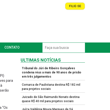
FILIE-SE
CONTATO
ULTIMAS NOTÍCIAS
Tribunal do Júri de Ribeiro Gonçalves
condena réus a mais de 90 anos de prisão
PI)
em três julgamentos
lives para
Comarca de Paulistana destina R$ 182 mil
 à
para projetos sociais
 serão
Juizado de São Raimundo Nonato destina
quase R$ 40 mil para projetos sociais
a “Os
Juíza Valdênia Moura Marques de Sá