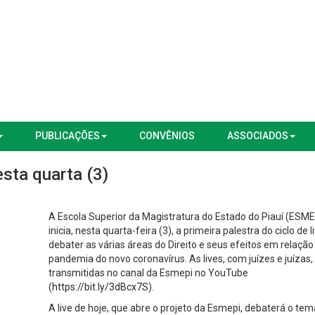
PUBLICAÇÕES
CONVÊNIOS
ASSOCIADOS
esta quarta (3)
A Escola Superior da Magistratura do Estado do Piauí (ESME
inicia, nesta quarta-feira (3), a primeira palestra do ciclo de 
debater as várias áreas do Direito e seus efeitos em relação
pandemia do novo coronavírus. As lives, com juízes e juízas,
transmitidas no canal da Esmepi no YouTube
(
https://bit.ly/3dBcx7S
).
A live de hoje, que abre o projeto da Esmepi, debaterá o tem