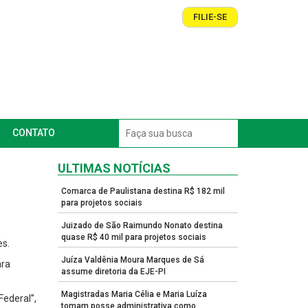
FILIE-SE
CONTATO
ULTIMAS NOTÍCIAS
Comarca de Paulistana destina R$ 182 mil
para projetos sociais
Juizado de São Raimundo Nonato destina
quase R$ 40 mil para projetos sociais
es.
Juíza Valdênia Moura Marques de Sá
ara
assume diretoria da EJE-PI
Magistradas Maria Célia e Maria Luíza
Federal”,
tomam posse administrativa como