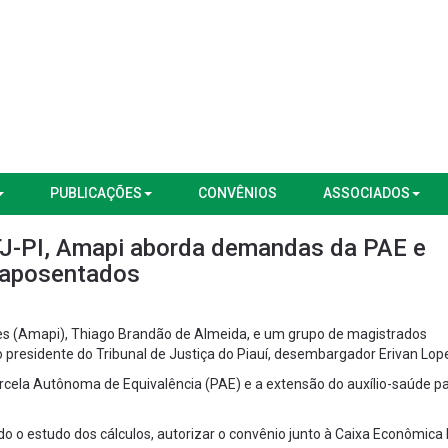
PUBLICAÇÕES
CONVÊNIOS
ASSOCIADOS
TJ-PI, Amapi aborda demandas da PAE e
a aposentados
es (Amapi), Thiago Brandão de Almeida, e um grupo de magistrados
o presidente do Tribunal de Justiça do Piauí, desembargador Erivan Lop
rcela Autônoma de Equivalência (PAE) e a extensão do auxílio-saúde p
o o estudo dos cálculos, autorizar o convênio junto à Caixa Econômica 