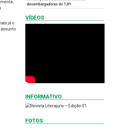
amente,
desembargadoras do TJPI
a
VÍDEOS
ais já o
o assunto
INFORMATIVO
FOTOS