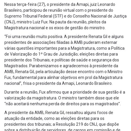
Nessa terça-feira (27), o presidente da Amapi, juiz Leonardo
Brasileiro, participou de reunião virtual com o presidente do
Supremo Tribunal Federal (STF) e do Conselho Nacional de Justiça
(CNJ), ministro Luiz Fux. Na pauta da reunião, pleitos da
Magistratura nacional e os eixos de gestão do ministro.
“Foi uma reunião muito positiva. A presidente Renata Gil e alguns
presidentes de associações filiadas à AMB puderam externar
várias questões importantes para a Magistratura, como a Política
de Valorização do 1º Grau de Jurisdição; eleições diretas para
presidente dos Tribunais; e políticas de saúde e segurança dos
Magistrados. Parabenizamos e agradecemos à presidente da
AMB, Renata Gil, pela articulação desse encontro com o Ministro
Fux, fundamental para alinhar objetivos em prol da Magistratura
nacional”, frisa o presidente da Amapi, Leonardo Brasileiro.
Durante a reunião, Fux afirmou que a prioridade de sua gestão é a
valorização da magistratura. O ministro também disse que ele
“não aceitará nenhuma perda de direitos para os magistrados”.
A presidente da AMB, Renata Gil, ressaltou alguns focos de
atuação da entidade, como as eleições diretas para os
presidentes dos tribunais; a Resolução 219 do CNJ, que dispõe
sobre a distribuição de servidores, de cargos em comissão e de