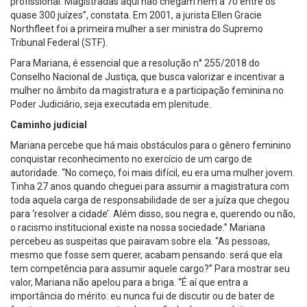
profissional. Magistradas aqui não chegam nem a 70 entre os
quase 300 juízes”, constata. Em 2001, a jurista Ellen Gracie
Northfleet foi a primeira mulher a ser ministra do Supremo
Tribunal Federal (STF).
Para Mariana, é essencial que a resolução n° 255/2018 do
Conselho Nacional de Justiça, que busca valorizar e incentivar a
mulher no âmbito da magistratura e a participação feminina no
Poder Judiciário, seja executada em plenitude.
Caminho judicial
Mariana percebe que há mais obstáculos para o gênero feminino
conquistar reconhecimento no exercício de um cargo de
autoridade. “No começo, foi mais difícil, eu era uma mulher jovem.
Tinha 27 anos quando cheguei para assumir a magistratura com
toda aquela carga de responsabilidade de ser a juíza que chegou
para ‘resolver a cidade’. Além disso, sou negra e, querendo ou não,
o racismo institucional existe na nossa sociedade.” Mariana
percebeu as suspeitas que pairavam sobre ela. “As pessoas,
mesmo que fosse sem querer, acabam pensando: será que ela
tem competência para assumir aquele cargo?” Para mostrar seu
valor, Mariana não apelou para a briga. “É aí que entra a
importância do mérito: eu nunca fui de discutir ou de bater de