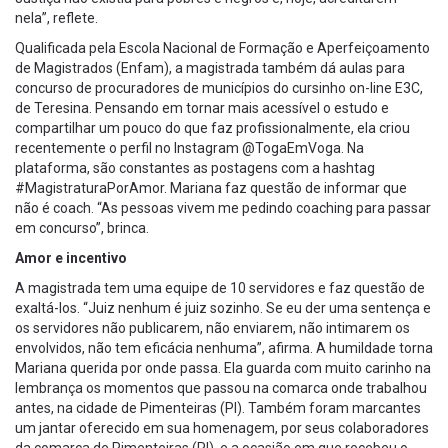
nela”, reflete.
Qualificada pela Escola Nacional de Formação e Aperfeiçoamento
de Magistrados (Enfam), a magistrada também dá aulas para
concurso de procuradores de municípios do cursinho on-line E3C,
de Teresina. Pensando em tornar mais acessível o estudo e
compartilhar um pouco do que faz profissionalmente, ela criou
recentemente o perfil no Instagram @TogaEmVoga. Na
plataforma, são constantes as postagens com a hashtag
#MagistraturaPorAmor. Mariana faz questão de informar que
não é coach. “As pessoas vivem me pedindo coaching para passar
em concurso”, brinca.
Amor e incentivo
A magistrada tem uma equipe de 10 servidores e faz questão de
exaltá-los. “Juiz nenhum é juiz sozinho. Se eu der uma sentença e
os servidores não publicarem, não enviarem, não intimarem os
envolvidos, não tem eficácia nenhuma”, afirma. A humildade torna
Mariana querida por onde passa. Ela guarda com muito carinho na
lembrança os momentos que passou na comarca onde trabalhou
antes, na cidade de Pimenteiras (PI). Também foram marcantes
um jantar oferecido em sua homenagem, por seus colaboradores
da comarca de Pimenteiras (PI), e a ocasião em que recebeu o