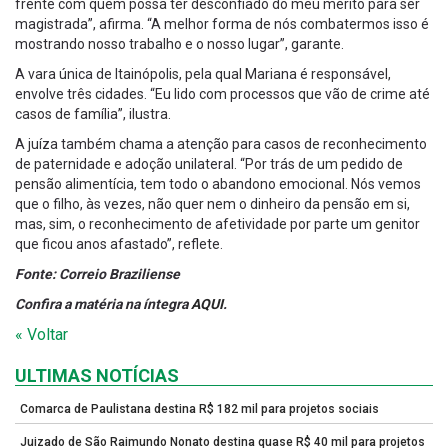
frente com quem possa ter desconfiado do meu mérito para ser
magistrada”, afirma. “A melhor forma de nós combatermos isso é
mostrando nosso trabalho e o nosso lugar”, garante.
A vara única de Itainópolis, pela qual Mariana é responsável,
envolve três cidades. “Eu lido com processos que vão de crime até
casos de família”, ilustra.
A juíza também chama a atenção para casos de reconhecimento
de paternidade e adoção unilateral. “Por trás de um pedido de
pensão alimentícia, tem todo o abandono emocional. Nós vemos
que o filho, às vezes, não quer nem o dinheiro da pensão em si,
mas, sim, o reconhecimento de afetividade por parte um genitor
que ficou anos afastado”, reflete.
Fonte: Correio Braziliense
Confira a matéria na íntegra
AQUI
.
« Voltar
ULTIMAS NOTÍCIAS
Comarca de Paulistana destina R$ 182 mil para projetos sociais
Juizado de São Raimundo Nonato destina quase R$ 40 mil para projetos