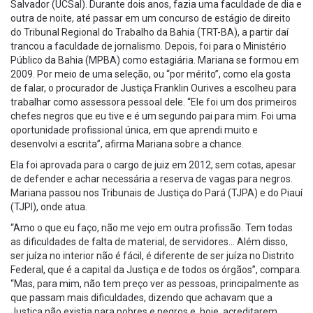
Salvador (UCSal). Durante dois anos, fazia uma faculdade de dia e
outra de noite, até passar em um concurso de estágio de direito
do Tribunal Regional do Trabalho da Bahia (TRT-BA), a partir daí
trancou a faculdade de jornalismo. Depois, foi para o Ministério
Público da Bahia (MPBA) como estagiária. Mariana se formou em
2009. Por meio de uma seleção, ou “por mérito”, como ela gosta
de falar, o procurador de Justiça Franklin Ourives a escolheu para
trabalhar como assessora pessoal dele. “Ele foi um dos primeiros
chefes negros que eu tive e é um segundo pai para mim. Foi uma
oportunidade profissional única, em que aprendi muito e
desenvolvi a escrita”, afirma Mariana sobre a chance.
Ela foi aprovada para o cargo de juiz em 2012, sem cotas, apesar
de defender e achar necessária a reserva de vagas para negros.
Mariana passou nos Tribunais de Justiça do Pará (TJPA) e do Piauí
(TJPI), onde atua.
“Amo o que eu faço, não me vejo em outra profissão. Tem todas
as dificuldades de falta de material, de servidores… Além disso,
ser juíza no interior não é fácil, é diferente de ser juíza no Distrito
Federal, que é a capital da Justiça e de todos os órgãos”, compara.
“Mas, para mim, não tem preço ver as pessoas, principalmente as
que passam mais dificuldades, dizendo que achavam que a
Justiça não existia para pobres e negros e, hoje, acreditarem