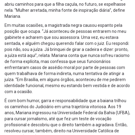
abriu caminhos para que a filha caçula, no futuro, se espelhasse
nela. “Mulher arretada, minha fonte de inspiração diária”, define
Mariana.
Em muitas ocasiões, a magistrada negra causou espanto pela
posição que ocupa. “Já aconteceu de pessoas entrarem no meu
gabinete e acharem que sou assessora. Uma vez, eu estava
sentada, e alguém chegou querendo falar com o juiz. Eu respondi:
pois não, sou a juíza. Já brinquei de girar a cadeira e dizer: pronto,
a juíza está aqui”, relata. Mariana conta que nunca sofreu racismo
de forma explícita, mas confessa que seus funcionários
enfrentaram casos de assédio moral por parte de pessoas com
quem trabalhava de forma indireta, numa tentativa de atingir a
juíza. “Em Brasília, em alguns órgãos, aconteceu de me pedirem
identidade funcional, mesmo eu estando bem vestida e de acordo
com a ocasião.
É com bom humor, garra e responsabilidade que a baiana trilhou
os caminhos do Judiciário em uma trajetória vitoriosa. Aos 19
anos, Mariana ingressou na Universidade Federal da Bahia (UFBA),
para cursar jornalismo, até que fez um teste de vocação
profissional e descobriu que o direito também a agradava. Então,
resolveu cursar, também, direito na Universidade Católica de