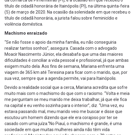
título de cidadã honorária de Itainópolis (PI), na última quinta-feira
(5) de março de 2020. Na ocasião da solenidade em que recebeu o
título de cidadã honorária, a jurista falou sobre feminicídio e
violência doméstica.
Machismo enraizado
“Se não fosse o apoio da minha família, eu não conseguiria
realizar tantos sonhos”, assegura. Casada com o advogado
Moacir Nascimento Júnior, ela desabafa que uma das maiores
dificuldades é conciliar a vida pessoal e profissional, já que ambas
exigem muito dela. Aos fins de semana, Mariana enfrenta uma
viagem de 365 km até Teresina para ficar com o marido, que, por
sua vez, sempre que a agenda permite, vai para Itainópolis.
Devido a realidade social que a cerca, Mariana acredita que sofre
muito mais com o machismo do que com o racismo. “Volta e meia
me perguntam se meu marido me deixa trabalhar, já que ele fica
na capital e eu venho sozinha para o interior”, diz. “Uma vez, eu
estava passando mal, meu marido veio me buscar e disse que
escutou um homem dizendo que ele era corajoso por ter se
casado com uma juíza.“No Piauí, o machismo é grande, é uma
sociedade em que muitas mulheres ainda não têm vida