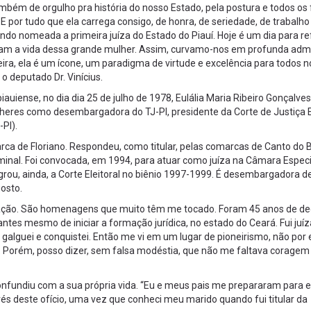
ém de orgulho pra história do nosso Estado, pela postura e todos os 
E por tudo que ela carrega consigo, de honra, de seriedade, de trabalho 
do nomeada a primeira juíza do Estado do Piauí. Hoje é um dia para ref
icam a vida dessa grande mulher. Assim, curvamo-nos em profunda adm
ira, ela é um ícone, um paradigma de virtude e excelência para todos n
 o deputado Dr. Vinícius.
auiense, no dia dia 25 de julho de 1978, Eulália Maria Ribeiro Gonçalves
heres como desembargadora do TJ-PI, presidente da Corte de Justiça 
-PI).
rca de Floriano. Respondeu, como titular, pelas comarcas de Canto do Bu
iminal. Foi convocada, em 1994, para atuar como juíza na Câmara Espec
egrou, ainda, a Corte Eleitoral no biênio 1997-1999. É desembargadora 
osto.
eração. São homenagens que muito têm me tocado. Foram 45 anos de d
ntes mesmo de iniciar a formação jurídica, no estado do Ceará. Fui juíz
, galguei e conquistei. Então me vi em um lugar de pioneirismo, não por 
auí. Porém, posso dizer, sem falsa modéstia, que não me faltava corage
onfundiu com a sua própria vida. “Eu e meus pais me prepararam para e
vés deste ofício, uma vez que conheci meu marido quando fui titular da