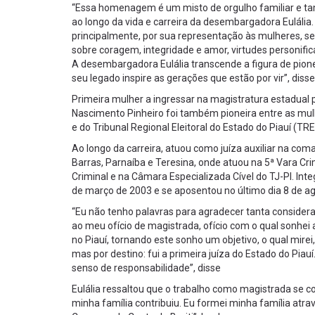
“Essa homenagem é um misto de orgulho familiar e tamb
ao longo da vida e carreira da desembargadora Eulália. 
principalmente, por sua representação às mulheres, sen
sobre coragem, integridade e amor, virtudes personif
A desembargadora Eulália transcende a figura de pione
seu legado inspire as gerações que estão por vir”, disse
Primeira mulher a ingressar na magistratura estadual pi
Nascimento Pinheiro foi também pioneira entre as mul
e do Tribunal Regional Eleitoral do Estado do Piauí (TRE
Ao longo da carreira, atuou como juíza auxiliar na coma
Barras, Parnaíba e Teresina, onde atuou na 5ª Vara Cr
Criminal e na Câmara Especializada Cível do TJ-PI. Int
de março de 2003 e se aposentou no último dia 8 de ag
“Eu não tenho palavras para agradecer tanta consid
ao meu ofício de magistrada, ofício com o qual sonhei a
no Piauí, tornando este sonho um objetivo, o qual mirei
mas por destino: fui a primeira juíza do Estado do Pi
senso de responsabilidade”, disse
Eulália ressaltou que o trabalho como magistrada se c
minha família contribuiu. Eu formei minha família atra