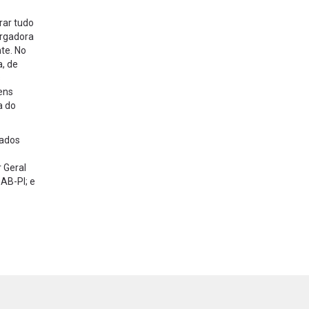
rar tudo
argadora
te. No
, de
s
ens
a do
rados
 Geral
AB-PI; e