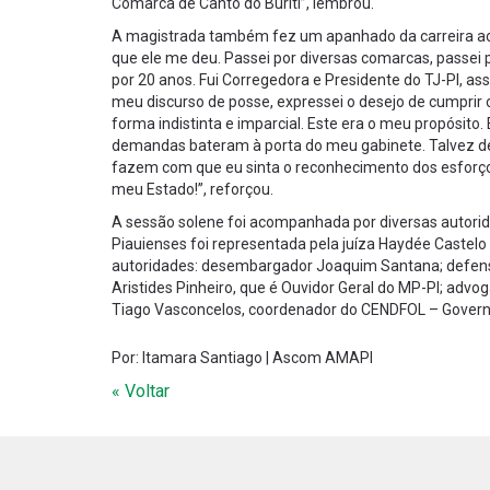
Comarca de Canto do Buriti”, lembrou.
A magistrada também fez um apanhado da carreira ao l
que ele me deu. Passei por diversas comarcas, passei 
por 20 anos. Fui Corregedora e Presidente do TJ-PI, a
meu discurso de posse, expressei o desejo de cumprir 
forma indistinta e imparcial. Este era o meu propósito.
demandas bateram à porta do meu gabinete. Talvez de
fazem com que eu sinta o reconhecimento dos esforços
meu Estado!”, reforçou.
A sessão solene foi acompanhada por diversas autori
Piauienses foi representada pela juíza Haydée Caste
autoridades: desembargador Joaquim Santana; defenso
Aristides Pinheiro, que é Ouvidor Geral do MP-PI; adv
Tiago Vasconcelos, coordenador do CENDFOL – Governo
Por: Itamara Santiago | Ascom AMAPI
« Voltar