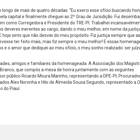
ongo de mais de quatro décadas. “Eu exerci esse ofício buscando hon
pela capital e finalmente cheguei ao 2º Grau de Jurisdição. Fui desemb
ssim como Corregedora e Presidente do TRE-PI. Trabalhei incansavelmen
os deveres inerentes ao cargo, dando o meu melhor, em nome da justiça
 E hoje sinto que não desviei do meu propósito. Fiz justiça sempre que a
vesse ter feito mais, mas fiz sempre o meu melhor! E essas homenag
 e o amor que dediquei ao meu ofício, o meu sonho realizado: ser juíz
dades, amigos e familiares da homenageada. A Associação dos Magist
lo Branco, que compôs a mesa de honra juntamente com as seguintes
r público Ricardo Moura Marinho, representando a DPE-PI; Procurador
ogados Alex Noronha e Hilo de Almeida Sousa Segundo, representado a O
 do Piauí.