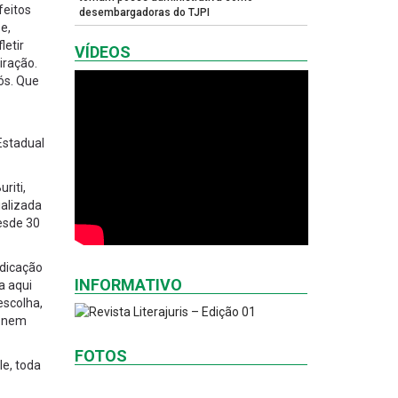
feitos
desembargadoras do TJPI
e,
letir
VÍDEOS
iração.
ós. Que
Estadual
riti,
ializada
desde 30
edicação
INFORMATIVO
a aqui
escolha,
m nem
FOTOS
le, toda