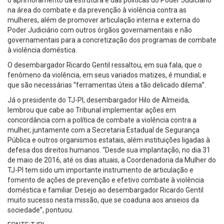
o aprimoramento da estrutura e das políticas do Poder Judiciário
na área do combate e da prevenção à violência contra as
mulheres, além de promover articulação interna e externa do
Poder Judiciário com outros órgãos governamentais e não
governamentais para a concretização dos programas de combate
à violência doméstica.
O desembargador Ricardo Gentil ressaltou, em sua fala, que o
fenômeno da violência, em seus variados matizes, é mundial; e
que são necessárias “ferramentas úteis a tão delicado dilema”.
Já o presidente do TJ-PI, desembargador Hilo de Almeida,
lembrou que cabe ao Tribunal implementar ações em
concordância com a política de combate a violência contra a
mulher, juntamente com a Secretaria Estadual de Segurança
Pública e outros organismos estatais, além instituições ligadas à
defesa dos direitos humanos. “Desde sua implantação, no dia 31
de maio de 2016, até os dias atuais, a Coordenadoria da Mulher do
TJ-PI tem sido um importante instrumento de articulação e
fomento de ações de prevenção e efetivo combate à violência
doméstica e familiar. Desejo ao desembargador Ricardo Gentil
muito sucesso nesta missão, que se coaduna aos anseios da
sociedade”, pontuou.