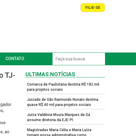
FILIE-SE
CONTATO
o TJ-
ULTIMAS NOTÍCIAS
Comarca de Paulistana destina R$ 182 mil
para projetos sociais
Juizado de São Raimundo Nonato destina
argador
quase R$ 40 mil para projetos sociais
es,
Juíza Valdênia Moura Marques de Sá
assume diretoria da EJE-PI
nse.
Magistradas Maria Célia e Maria Luíza
e, ao
tomam posse administrativa como