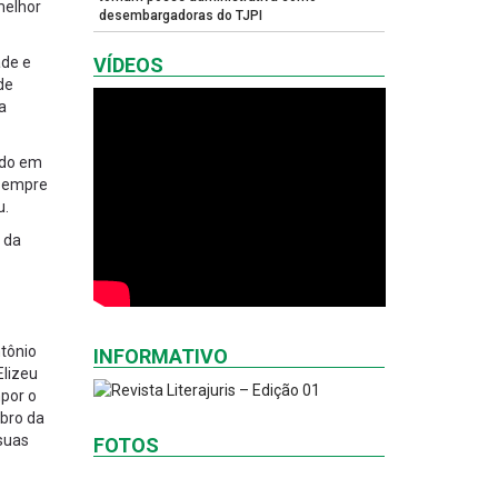
melhor
desembargadoras do TJPI
ade e
VÍDEOS
de
a
ido em
 sempre
u.
 da
ntônio
INFORMATIVO
Elizeu
mpor o
mbro da
 suas
FOTOS