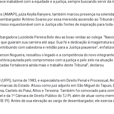
inabalável com a equidade e a justiça, sempre buscando servir da 
es (AMAPI), juíza Keylla Ranyere, também marcou presença na solenid
desembargador Antônio Soares por essa merecida ascensão ao Tribunal 
misso inquestionável com a Justiça são fontes de inspiração para toda 
gadora Lucicleide Pereira Belo deu as boas-vindas ao colega. “Nasc
 que guiaram sua carreira até aqui. Sua fé e dedicação à magistratura
ntribuindo com sabedoria e retidão para a Justiça piauiense”, enfatizo
erson Nogueira, ressaltou o legado e a competência do novo integrante
tória pautada pelo compromisso com a justiça e pelo zelo na atuação
cadas fortalecerá ainda mais o trabalho deste Tribunal”, declarou.
 (UFPI), turma de 1983, e especialista em Direito Penal e Processual, A
omarcas do Estado. Atuou como juiz adjunto em São Miguel do Tapuio, 
rreia, Castelo do Piauí, Altos e Teresina. Também foi convocado para co
l e da 1ª Câmara de Direito Público do TJ-PI, além de atuar como me
 (TRE-PI). Antes de sua elevação ao cargo de desembargador, ele exercia