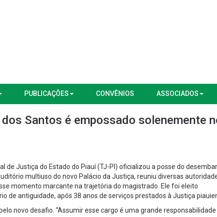
PUBLICAÇÕES
CONVÊNIOS
ASSOCIADOS
 dos Santos é empossado solenemente n
nal de Justiça do Estado do Piauí (TJ-PI) oficializou a posse do desemb
ditório multiuso do novo Palácio da Justiça, reuniu diversas autoridad
sse momento marcante na trajetória do magistrado. Ele foi eleito
rio de antiguidade, após 38 anos de serviços prestados à Justiça piauie
lo novo desafio. “Assumir esse cargo é uma grande responsabilidade 