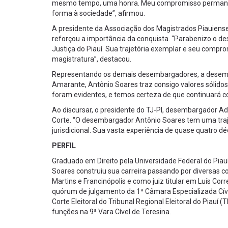
mesmo tempo, uma honra. Meu compromisso permanece 
forma à sociedade”, afirmou.
A presidente da Associação dos Magistrados Piauiens
reforçou a importância da conquista. “Parabenizo o 
Justiça do Piauí. Sua trajetória exemplar e seu compro
magistratura”, destacou.
Representando os demais desembargadores, a desembar
Amarante, Antônio Soares traz consigo valores sólidos
foram evidentes, e temos certeza de que continuará co
Ao discursar, o presidente do TJ-PI, desembargador Ad
Corte. “O desembargador Antônio Soares tem uma traje
jurisdicional. Sua vasta experiência de quase quatro dé
PERFIL
Graduado em Direito pela Universidade Federal do Piauí
Soares construiu sua carreira passando por diversas c
Martins e Francinópolis e como juiz titular em Luís Co
quórum de julgamento da 1ª Câmara Especializada Cíve
Corte Eleitoral do Tribunal Regional Eleitoral do Piauí
funções na 9ª Vara Cível de Teresina.