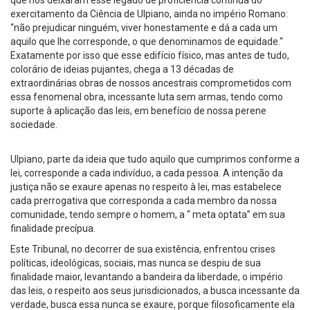
que nos deixaram esse legado de proficiência continua do
exercitamento da Ciência de Ulpiano, ainda no império Romano:
“não prejudicar ninguém, viver honestamente e dá a cada um
aquilo que lhe corresponde, o que denominamos de equidade.“
Exatamente por isso que esse edifício físico, mas antes de tudo,
colorário de ideias pujantes, chega a 13 décadas de
extraordinárias obras de nossos ancestrais comprometidos com
essa fenomenal obra, incessante luta sem armas, tendo como
suporte à aplicação das leis, em benefício de nossa perene
sociedade.
Ulpiano, parte da ideia que tudo aquilo que cumprimos conforme a
lei, corresponde a cada indivíduo, a cada pessoa. A intenção da
justiça não se exaure apenas no respeito à lei, mas estabelece
cada prerrogativa que corresponda a cada membro da nossa
comunidade, tendo sempre o homem, a “ meta optata” em sua
finalidade precípua.
Este Tribunal, no decorrer de sua existência, enfrentou crises
políticas, ideológicas, sociais, mas nunca se despiu de sua
finalidade maior, levantando a bandeira da liberdade, o império
das leis, o respeito aos seus jurisdicionados, a busca incessante da
verdade, busca essa nunca se exaure, porque filosoficamente ela