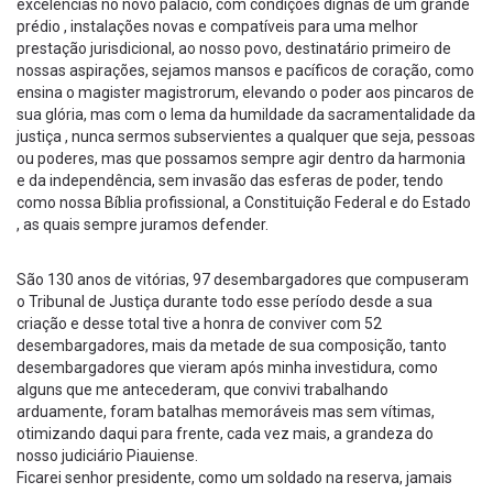
excelências no novo palácio, com condições dignas de um grande
prédio , instalações novas e compatíveis para uma melhor
prestação jurisdicional, ao nosso povo, destinatário primeiro de
nossas aspirações, sejamos mansos e pacíficos de coração, como
ensina o magister magistrorum, elevando o poder aos pincaros de
sua glória, mas com o lema da humildade da sacramentalidade da
justiça , nunca sermos subservientes a qualquer que seja, pessoas
ou poderes, mas que possamos sempre agir dentro da harmonia
e da independência, sem invasão das esferas de poder, tendo
como nossa Bíblia profissional, a Constituição Federal e do Estado
, as quais sempre juramos defender.
São 130 anos de vitórias, 97 desembargadores que compuseram
o Tribunal de Justiça durante todo esse período desde a sua
criação e desse total tive a honra de conviver com 52
desembargadores, mais da metade de sua composição, tanto
desembargadores que vieram após minha investidura, como
alguns que me antecederam, que convivi trabalhando
arduamente, foram batalhas memoráveis mas sem vítimas,
otimizando daqui para frente, cada vez mais, a grandeza do
nosso judiciário Piauiense.
Ficarei senhor presidente, como um soldado na reserva, jamais