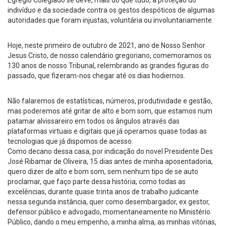
Egrégio Colegiado se deve, mais do que tudo, a proteção do
indivíduo e da sociedade contra os gestos despóticos de algumas
autoridades que foram injustas, voluntária ou involuntariamente.
Hoje, neste primeiro de outubro de 2021, ano de Nosso Senhor
Jesus Cristo, de nosso calendário gregoriano, comemoramos os
130 anos de nosso Tribunal, relembrando as grandes figuras do
passado, que fizeram-nos chegar até os dias hodiernos.
Não falaremos de estatísticas, números, produtividade e gestão,
mas poderemos até gritar de alto e bom som, que estamos num
patamar alvissareiro em todos os ângulos através das
plataformas virtuais e digitais que já operamos quase todas as
tecnologias que já dispomos de acesso.
Como decano dessa casa, por indicação do novel Presidente Des
José Ribamar de Oliveira, 15 dias antes de minha aposentadoria,
quero dizer de alto e bom som, sem nenhum tipo de se auto
proclamar, que faço parte dessa história, como todas as
excelências, durante quase trinta anos de trabalho judicante
nessa segunda instância, quer como desembargador, ex gestor,
defensor público e advogado, momentaneamente no Ministério
Público, dando o meu empenho, a minha alma, as minhas vitórias,