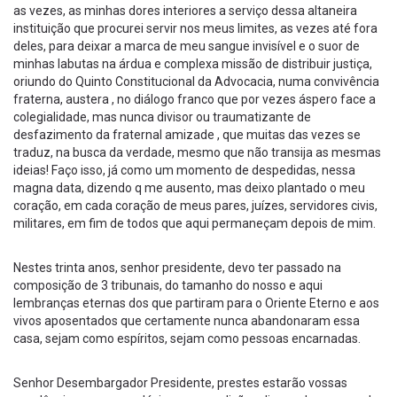
as vezes, as minhas dores interiores a serviço dessa altaneira
instituição que procurei servir nos meus limites, as vezes até fora
deles, para deixar a marca de meu sangue invisível e o suor de
minhas labutas na árdua e complexa missão de distribuir justiça,
oriundo do Quinto Constitucional da Advocacia, numa convivência
fraterna, austera , no diálogo franco que por vezes áspero face a
colegialidade, mas nunca divisor ou traumatizante de
desfazimento da fraternal amizade , que muitas das vezes se
traduz, na busca da verdade, mesmo que não transija as mesmas
ideias! Faço isso, já como um momento de despedidas, nessa
magna data, dizendo q me ausento, mas deixo plantado o meu
coração, em cada coração de meus pares, juízes, servidores civis,
militares, em fim de todos que aqui permaneçam depois de mim.
Nestes trinta anos, senhor presidente, devo ter passado na
composição de 3 tribunais, do tamanho do nosso e aqui
lembranças eternas dos que partiram para o Oriente Eterno e aos
vivos aposentados que certamente nunca abandonaram essa
casa, sejam como espíritos, sejam como pessoas encarnadas.
Senhor Desembargador Presidente, prestes estarão vossas