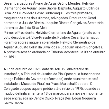
Desembargadores Álvaro de Assis Osório Mendes, Helvídio
Clementino de Aguiar, João Gabriel Baptista, Augusto Collin da
Silva Rios e Polidoro César Burlamaqui – os três primeiros,
magistrados e os dois últimos, advogados; Procurador-Geral
nomeado o Juiz de Direito Joaquim Ribeiro Gonçalves; Secretário
Jeremias José da Silva Melo.
Primeiro Presidente: Helvídio Clementino de Aguiar (eleito com
voto descoberto). Vice-Presidente: Polidoro César Burlamaqui.
Foram oradores naquela solenidade: Helvídio Clementino de
Aguiar, Augusto Collin da Silva Rios e Joaquim Ribeiro Gonçalves.
A primeira sessão ordinária do Tribunal aconteceu a 09 de outubro
de 1891.
A 1° de outubro de 1926, data de seu 35º aniversário de
instalação, o Tribunal de Justiça do Piauí passou a funcionar no
antigo Palácio do Governo (reformado) onde atualmente está
instalado o Museu do Piauí, na Praça Marechal Deodoro. O
Colegiado ocupou aquele prédio até o início de 1975, quando se
mudou definitivamente, a 13 de março, para a nova e imponente
sede encravada no Centro Cívico, Praça Des. Edgar Nogueira,
Bairro Cabral.