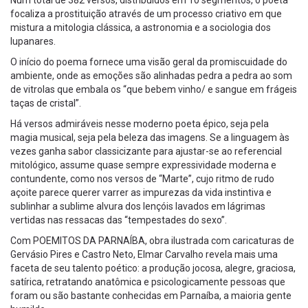
Num total de 382 versos, distribuídos em 10 segmentos, o poeta
focaliza a prostituição através de um processo criativo em que
mistura a mitologia clássica, a astronomia e a sociologia dos
lupanares.
O início do poema fornece uma visão geral da promiscuidade do
ambiente, onde as emoções são alinhadas pedra a pedra ao som
de vitrolas que embala os “que bebem vinho/ e sangue em frágeis
taças de cristal”.
Há versos admiráveis nesse moderno poeta épico, seja pela
magia musical, seja pela beleza das imagens. Se a linguagem às
vezes ganha sabor classicizante para ajustar-se ao referencial
mitológico, assume quase sempre expressividade moderna e
contundente, como nos versos de “Marte”, cujo ritmo de rudo
açoite parece querer varrer as impurezas da vida instintiva e
sublinhar a sublime alvura dos lençóis lavados em lágrimas
vertidas nas ressacas das “tempestades do sexo”.
Com POEMITOS DA PARNAÍBA, obra ilustrada com caricaturas de
Gervásio Pires e Castro Neto, Elmar Carvalho revela mais uma
faceta de seu talento poético: a produção jocosa, alegre, graciosa,
satírica, retratando anatômica e psicologicamente pessoas que
foram ou são bastante conhecidas em Parnaíba, a maioria gente