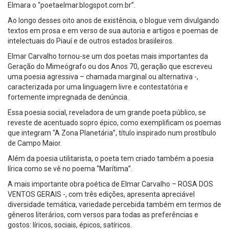
Elmara o “poetaelmar.blogspot.com.br”.
Ao longo desses oito anos de existência, o blogue vem divulgando
textos em prosa e em verso de sua autoria e artigos e poemas de
intelectuais do Piauí e de outros estados brasileiros.
Elmar Carvalho tornou-se um dos poetas mais importantes da
Geração do Mimeógrafo ou dos Anos 70, geração que escreveu
uma poesia agressiva – chamada marginal ou alternativa -,
caracterizada por uma linguagem livre e contestatória e
fortemente impregnada de denúncia.
Essa poesia social, reveladora de um grande poeta público, se
reveste de acentuado sopro épico, como exemplificam os poemas
que integram “A Zona Planetária”, título inspirado num prostíbulo
de Campo Maior.
Além da poesia utilitarista, o poeta tem criado também a poesia
lírica como se vê no poema “Marítima”.
A mais importante obra poética de Elmar Carvalho – ROSA DOS
VENTOS GERAIS -, com três edições, apresenta apreciável
diversidade temática, variedade percebida também em termos de
gêneros literários, com versos para todas as preferências e
gostos: líricos, sociais, épicos, satíricos.