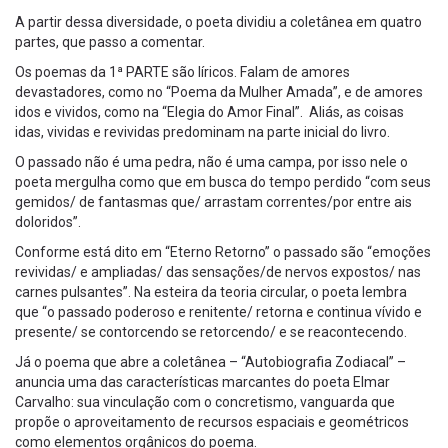
A partir dessa diversidade, o poeta dividiu a coletânea em quatro
partes, que passo a comentar.
Os poemas da 1ª PARTE são líricos. Falam de amores
devastadores, como no “Poema da Mulher Amada”, e de amores
idos e vividos, como na “Elegia do Amor Final”. Aliás, as coisas
idas, vividas e revividas predominam na parte inicial do livro.
O passado não é uma pedra, não é uma campa, por isso nele o
poeta mergulha como que em busca do tempo perdido “com seus
gemidos/ de fantasmas que/ arrastam correntes/por entre ais
doloridos”.
Conforme está dito em “Eterno Retorno” o passado são “emoções
revividas/ e ampliadas/ das sensações/de nervos expostos/ nas
carnes pulsantes”. Na esteira da teoria circular, o poeta lembra
que “o passado poderoso e renitente/ retorna e continua vívido e
presente/ se contorcendo se retorcendo/ e se reacontecendo.
Já o poema que abre a coletânea – “Autobiografia Zodiacal” –
anuncia uma das características marcantes do poeta Elmar
Carvalho: sua vinculação com o concretismo, vanguarda que
propõe o aproveitamento de recursos espaciais e geométricos
como elementos orgânicos do poema.