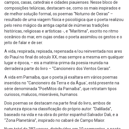
campos, casas, catedrais e cidades piauienses. Nesse bloco de
composições telúricas, destacam-se, como os mais inspirados e
de melhor solução formal, os poemas “Noturno de Oeiras” –
resultado de uma viagem física e psicológica que o poeta realizou
pelo reino mágico da antiga capital de inúmeras tradições
históricas, religiosas e artísticas -, e “Marítima”, escrito no ritmo
oceânico do mar, em cujas ondas o poeta assimilou os gestos e o
jeito de falar e de ser.
A vida, respirada, repisada, repensada e/ou reinventada nos ares
do Piauí no final do século XX, mas sempre a mesma em qualquer
lugar e época, – eis a matéria-prima da poesia reunida na
derradeira parte do livro – “Cancioneiro dos Ventos Gerais”.
A vida em Parnaíba, que o poeta já exaltara em vários poemas
inseridos no “Cancioneiro da Terra e da Água´, está presente na
série denominada “PoeMitos da Parnaíba”, que retratam tipos
curiosos, malucos, miseráveis, humanos.
Dois poemas se destacam na parte final do livro, ambos de
natureza épica na classificação do próprio autor: “Dalilíada”,
baseado na vida e na obra do pintor espanhol Salvador Dali, e a
“Zona Planetária”, inspirado no cabaré de Campo Maior.