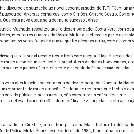
ir o discurso de saudação ao novel desembargador do TJPI. “Com uma 
já passou por diversas comarcas, como Simões, Cristino Castro, Corren
. Que esta nova etapa seja de muito sucesso”, disse.
Maurício Machado, ressaltou que “o desembargador Costa Neto, com qu
ntes, integrou os quadros da Polícia Militar e conhece de perto a prob
e renovam os votos feitos há quase quatro décadas atrás, com o compr
disse que o Tribunal recebe Costa Neto com alegria. “Hoje é um dia de 
 muito a contribuir com este Tribunal. Além de dar as boas-vindas, gos
rmos uma justiça célere, eficiente e conectada às necessidades dos
a a vaga aberta pela aposentadoria do desembargador Raimundo Nona
 “É um momento de muita emoção. Gostaria de reafirmar que tenho a exa
s da vida pública e, ao assumi-la, não comemoro a vitória, mas me
 da defesa das instituições democráticas e zelar pela correta aplicaç
graduado em Direito e, antes de ingressar na Magistratura, foi delegad
ão de Polícia Militar. É juiz desde outubro de 1984, tendo atuado em co