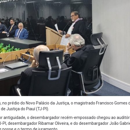
), no prédio do Novo Palácio da Justiça, o magistrado Francisco Gomes 
 Justiça do Piauí (TJ-PI).
 por antiguidade, o desembargador recém-empossado chegou ao auditór
-PI, desembargador Ribamar Oliveira, e do desembargador João Gabri
e posse e o termo de juramento.