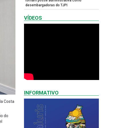
tomam posse administrativa como
desembargadoras do TJPI
VÍDEOS
INFORMATIVO
da Costa
io do
el