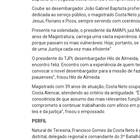
Coube ao desembargador João Gabriel Baptista profer
dedicada ao serviço público, o magistrado Costa Neto 
Jesus, Floriano e Picos, sempre servindo com coerência
Presente na solenidade, o presidente da AMAPI, juiz 
anos de Magistratura, carrega uma vasta experiência. A
porque passam os mais vulneráveis. Hoje, portanto, s
de uma Justiça cada vez mais eficiente”.
O presidente do TJPI, desembargador Hilo de Almeida, 
encontro feliz. Encontro com a experiência de quem tem
convocar o novel desembargador para a missão de faze
piauienses”, frisou Hilo de Almeida.
Magistrado com 39 anos de atuação, Costa Neto ocup
Costa Alencar, atendendo ao critério da antiguidade.
consciência de que assumo das mais relevantes funçõe
comprometo a continuar trabalhando.com afinco em prol
leis e da justiça”, frisou o empossado.
PERFIL
Natural de Teresina, Francisco Gomes da Costa Neto é 
distrital, delegado regional e comandante do 3º Batalh