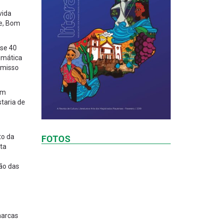
vida
te, Bom
ase 40
lemática
omisso
um
taria de
to da
FOTOS
ta
ão das
o
marcas