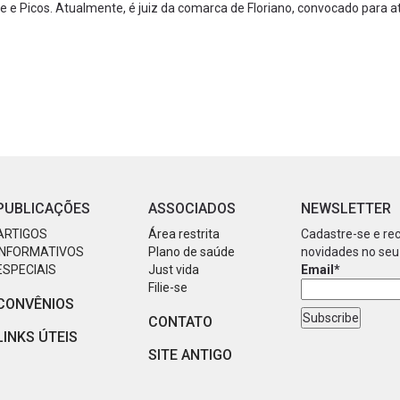
te e Picos. Atualmente, é juiz da comarca de Floriano, convocado para a
PUBLICAÇÕES
ASSOCIADOS
NEWSLETTER
ARTIGOS
Área restrita
Cadastre-se e re
INFORMATIVOS
Plano de saúde
novidades no seu
ESPECIAIS
Just vida
Email*
Filie-se
CONVÊNIOS
CONTATO
LINKS ÚTEIS
SITE ANTIGO