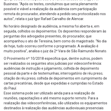
Business. “Após os testes, concluímos que seria plenamente
possível e viável a realização da audiência com participação
remota do procurador, atendendo a pedido seu protocolizado nos
autos”, relata o juiz Igor Rafael Carvalho de Alencar.
No horário designado de audiência, a mesma foi aberta e, em
seguida, colhidos os depoimentos. Os depoentes responderam às
perguntas dos advogados presentes, do procurador, que
acompanhou o ato de Teresina, bem como do magistrado. “No dia
de hoje, tudo ocorreu conforme o programado. A avaliação é
muito positiva”, analisa o juiz da 2ª Vara de São Raimundo Nonato.
O Provimento nº 10/2018 especifica que, dentre outros, podem
ser realizados os seguintes atos judiciais por videoconferência:
audiências de instrução e julgamento; colhida de depoimento
pessoal da parte e de testemunhas; interrogatório de réu preso;
citação de réu preso; colhida de depoimentos em cumprimento de
cartas precatórias, desde que expedidas e cumpridas no Estado
do Piauí.
Esse sistema pode ser utilizado ainda para a realização de
reuniões, capacitações e até mesmo suporte remoto. Para a
realização das videoconferências, são utilizados os equipamentos
destinados à realização das audiências audiovisuais presenciais