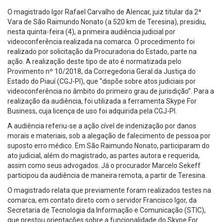
O magistrado Igor Rafael Carvalho de Alencar, juiz titular da 2ª
Vara de São Raimundo Nonato (a 520 km de Teresina), presidiu,
nesta quinta-feira (4), a primeira audiência judicial por
videoconferência realizada na comarca. O procedimento foi
realizado por solicitação da Procuradoria do Estado, parte na
ação. A realização deste tipo de ato é normatizada pelo
Provimento nº 10/2018, da Corregedoria Geral da Justiça do
Estado do Piauí (CGJ-PI), que “dispõe sobre atos judiciais por
videoconferência no âmbito do primeiro grau de jurisdição”. Para a
realização da audiência, foi utilizada a ferramenta Skype For
Business, cuja licença de uso foi adquirida pela CGJ-PI.
A audiência referiu-se a ação cível de indenização por danos
morais e materiais, sob a alegação de falecimento de pessoa por
suposto erro médico. Em São Raimundo Nonato, participaram do
ato judicial, além do magistrado, as partes autora e requerida,
assim como seus advogados. Já o procurador Marcelo Sekeff
participou da audiência de maneira remota, a partir de Teresina.
O magistrado relata que previamente foram realizados testes na
comarca, em contato direto com o servidor Francisco Igor, da
Secretaria de Tecnologia da Informação e Comunicação (STIC),
que prestou orientações sobre a funcionalidade do Skype For