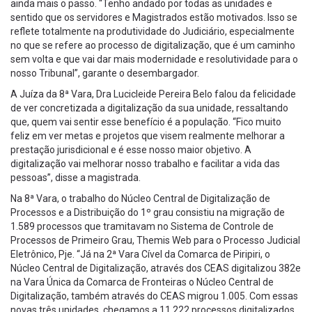
ainda mais o passo. “Tenho andado por todas as unidades e
sentido que os servidores e Magistrados estão motivados. Isso se
reflete totalmente na produtividade do Judiciário, especialmente
no que se refere ao processo de digitalização, que é um caminho
sem volta e que vai dar mais modernidade e resolutividade para o
nosso Tribunal”, garante o desembargador.
A Juíza da 8ª Vara, Dra Lucicleide Pereira Belo falou da felicidade
de ver concretizada a digitalização da sua unidade, ressaltando
que, quem vai sentir esse benefício é a população. “Fico muito
feliz em ver metas e projetos que visem realmente melhorar a
prestação jurisdicional e é esse nosso maior objetivo. A
digitalização vai melhorar nosso trabalho e facilitar a vida das
pessoas”, disse a magistrada.
Na 8ª Vara, o trabalho do Núcleo Central de Digitalização de
Processos e a Distribuição do 1º grau consistiu na migração de
1.589 processos que tramitavam no Sistema de Controle de
Processos de Primeiro Grau, Themis Web para o Processo Judicial
Eletrônico, Pje. “Já na 2ª Vara Cível da Comarca de Piripiri, o
Núcleo Central de Digitalização, através dos CEAS digitalizou 382e
na Vara Única da Comarca de Fronteiras o Núcleo Central de
Digitalização, também através do CEAS migrou 1.005. Com essas
novas três unidades, chegamos a 11.222 processos digitalizados.