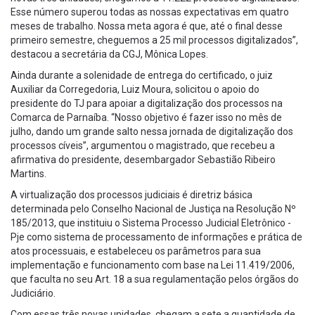
Esse número superou todas as nossas expectativas em quatro
meses de trabalho. Nossa meta agora é que, até o final desse
primeiro semestre, cheguemos a 25 mil processos digitalizados”,
destacou a secretária da CGJ, Mônica Lopes.
Ainda durante a solenidade de entrega do certificado, o juiz
Auxiliar da Corregedoria, Luiz Moura, solicitou o apoio do
presidente do TJ para apoiar a digitalização dos processos na
Comarca de Parnaíba. “Nosso objetivo é fazer isso no mês de
julho, dando um grande salto nessa jornada de digitalização dos
processos cíveis”, argumentou o magistrado, que recebeu a
afirmativa do presidente, desembargador Sebastião Ribeiro
Martins.
A virtualização dos processos judiciais é diretriz básica
determinada pelo Conselho Nacional de Justiça na Resolução Nº
185/2013, que instituiu o Sistema Processo Judicial Eletrônico -
Pje como sistema de processamento de informações e prática de
atos processuais, e estabeleceu os parâmetros para sua
implementação e funcionamento com base na Lei 11.419/2006,
que faculta no seu Art. 18 a sua regulamentação pelos órgãos do
Judiciário.
Com essas três novas unidades, chegam a sete a quantidade de