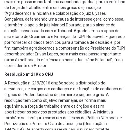
mais um passo importante na caminhada gradual para o equilíbrio
de força de trabalho entre os dois graus de jurisdição.
“Agradecemos a iniciativa e colaboração do juiz Ulysses
Gonçalves, defendendo uma causa de interesse geral como essa,
e também o apoio do juiz Manoel Dourado, para o alcance da
solução consensuada com o Tribunal. Agradecemos o apoio do
secretário de Orçamento e Finanças do TJPI, Roosevelt Figueiredo,
por fornecer os dados técnicos para a tomada de decisão e, por
fim, também agradecemos a compreensão do Presidente do TJPI,
desembargador Erivan Lopes, para mais esse passo importante
rumo à melhoria da eficiência do nosso Judiciário Estadual”, frisa
o presidente da Amapi.
Resolução nº 219 do CNJ
A Resolução n. 219/2016 dispõe sobre a distribuição de
servidores, de cargos em confiança e de funções de confiança nos
órgãos do Poder Judiciário de primeiro e segundo grau. A
resolução tem como objetivo remanejar, de forma mais
equânime, a força de trabalho entre os órgãos e assim
aperfeiçoar os serviços prestados aos cidadãos. A iniciativa
também se configura como um dos eixos da Política Nacional de
Priorização do Primeiro Grau de Jurisdição (Resolução n.
194/2014). De acordo com a resolução, o número total de