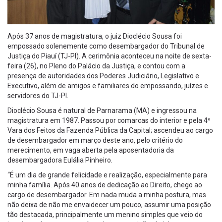
Após 37 anos de magistratura, o juiz Dioclécio Sousa foi
empossado solenemente como desembargador do Tribunal de
Justiça do Piauí (TJ-PI). A cerimônia aconteceu na noite de sexta-
feira (26), no Pleno do Palácio da Justiça, e contou com a
presença de autoridades dos Poderes Judiciário, Legislativo e
Executivo, além de amigos e familiares do empossando, juízes e
servidores do TJ-PI.
Dioclécio Sousa é natural de Parnarama (MA) e ingressou na
magistratura em 1987. Passou por comarcas do interior e pela 4ª
Vara dos Feitos da Fazenda Pública da Capital; ascendeu ao cargo
de desembargador em março deste ano, pelo critério do
merecimento, em vaga aberta pela aposentadoria da
desembargadora Eulália Pinheiro.
“É um dia de grande felicidade e realização, especialmente para
minha família. Após 40 anos de dedicação ao Direito, chego ao
cargo de desembargador. Em nada muda a minha postura, mas
não deixa de não me envaidecer um pouco, assumir uma posição
tão destacada, principalmente um menino simples que veio do