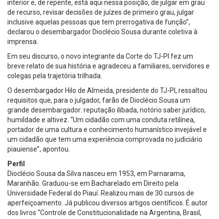
interior e, de repente, está aqui nessa posição, de julgar em grau
de recurso, revisar decisões de juízes de primeiro grau, julgar
inclusive aquelas pessoas que tem prerrogativa de função”,
declarou o desembargador Dioclécio Sousa durante coletiva à
imprensa.
Em seu discurso, o novo integrante da Corte do TJ-PI fez um
breve relato de sua história e agradeceu a familiares, servidores e
colegas pela trajetória trilhada.
O desembargador Hilo de Almeida, presidente do TJ-PI, ressaltou
requisitos que, para o julgador, farão de Dioclécio Sousa um
grande desembargador: reputação ilibada, notório saber jurídico,
humildade e altivez. “Um cidadão com uma conduta retilínea,
portador de uma cultura e conhecimento humanístico invejável e
um cidadão que tem uma experiência comprovada no judiciário
piauiense”, apontou.
Perfil
Dioclécio Sousa da Silva nasceu em 1953, em Parnarama,
Maranhão. Graduou-se em Bacharelado em Direito pela
Universidade Federal do Piauí. Realizou mais de 30 cursos de
aperfeiçoamento. Já publicou diversos artigos científicos. É autor
dos livros “Controle de Constitucionalidade na Argentina, Brasil,