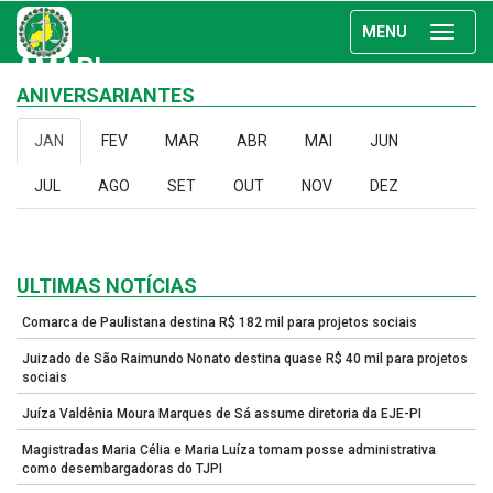
MENU
AMAPI
ANIVERSARIANTES
JAN
FEV
MAR
ABR
MAI
JUN
JUL
AGO
SET
OUT
NOV
DEZ
ULTIMAS NOTÍCIAS
Comarca de Paulistana destina R$ 182 mil para projetos sociais
Juizado de São Raimundo Nonato destina quase R$ 40 mil para projetos
sociais
Juíza Valdênia Moura Marques de Sá assume diretoria da EJE-PI
Magistradas Maria Célia e Maria Luíza tomam posse administrativa
como desembargadoras do TJPI