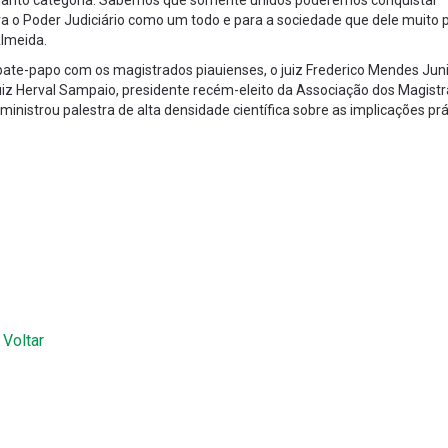
quanto categoria. Sabemos que somente unidos poderemos conquistar
ra o Poder Judiciário como um todo e para a sociedade que dele muito p
lmeida.
bate-papo com os magistrados piauienses, o juiz Frederico Mendes Jun
uiz Herval Sampaio, presidente recém-eleito da Associação dos Magist
ministrou palestra de alta densidade científica sobre as implicações prá
 Voltar