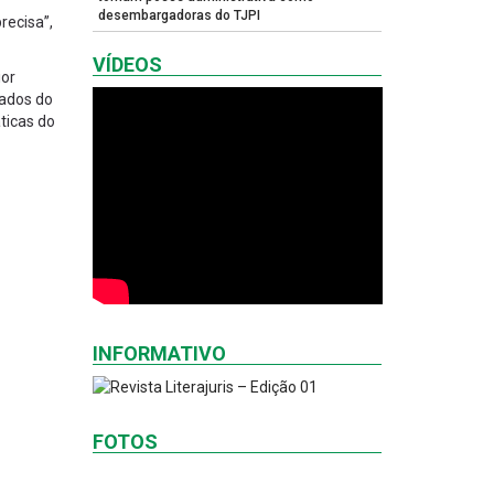
desembargadoras do TJPI
recisa”,
VÍDEOS
ior
rados do
ticas do
INFORMATIVO
FOTOS