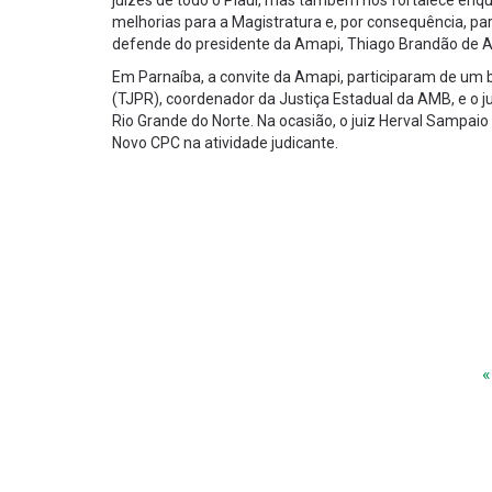
juízes de todo o Piauí, mas também nos fortalece en
melhorias para a Magistratura e, por consequência, pa
defende do presidente da Amapi, Thiago Brandão de A
Em Parnaíba, a convite da Amapi, participaram de um 
(TJPR), coordenador da Justiça Estadual da AMB, e o j
Rio Grande do Norte. Na ocasião, o juiz Herval Sampaio 
Novo CPC na atividade judicante.
«