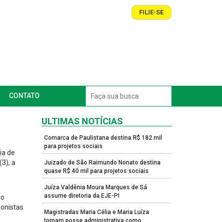
FILIE-SE
CONTATO
ULTIMAS NOTÍCIAS
Comarca de Paulistana destina R$ 182 mil
para projetos sociais
ia de
3), a
Juizado de São Raimundo Nonato destina
quase R$ 40 mil para projetos sociais
Juíza Valdênia Moura Marques de Sá
assume diretoria da EJE-PI
do
ionistas
Magistradas Maria Célia e Maria Luíza
tomam posse administrativa como