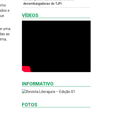
desembargadoras do TJPI
como
ados e
VÍDEOS
que
que uma
das as
Lima,
INFORMATIVO
FOTOS