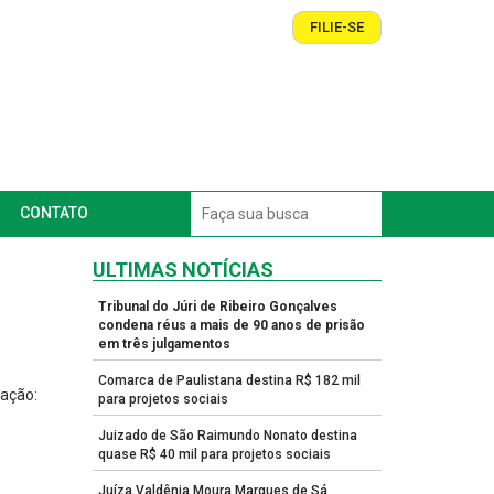
FILIE-SE
CONTATO
ULTIMAS NOTÍCIAS
Tribunal do Júri de Ribeiro Gonçalves
condena réus a mais de 90 anos de prisão
em três julgamentos
Comarca de Paulistana destina R$ 182 mil
cação:
para projetos sociais
Juizado de São Raimundo Nonato destina
quase R$ 40 mil para projetos sociais
Juíza Valdênia Moura Marques de Sá