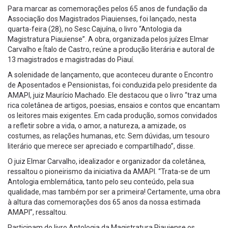
Para marcar as comemorações pelos 65 anos de fundação da
Associação dos Magistrados Piauienses, foi lançado, nesta
quarta-feira (28), no Sesc Cajuína, o livro “Antologia da
Magistratura Piauiense”. A obra, organizada pelos juízes Elmar
Carvalho e Ítalo de Castro, reúne a produção literária e autoral de
13 magistrados e magistradas do Piauí.
A solenidade de lançamento, que aconteceu durante o Encontro
de Aposentados e Pensionistas, foi conduzida pelo presidente da
AMAPI, juiz Maurício Machado. Ele destacou que o livro “traz uma
rica coletânea de artigos, poesias, ensaios e contos que encantam
os leitores mais exigentes. Em cada produção, somos convidados
a refletir sobre a vida, o amor, a natureza, a amizade, os
costumes, as relações humanas, etc. Sem dúvidas, um tesouro
literário que merece ser apreciado e compartilhado”, disse.
O juiz Elmar Carvalho, idealizador e organizador da coletânea,
ressaltou o pioneirismo da iniciativa da AMAPI. “Trata-se de um
Antologia emblemática, tanto pelo seu conteúdo, pela sua
qualidade, mas também por ser a primeira! Certamente, uma obra
à altura das comemorações dos 65 anos da nossa estimada
AMAPI”, ressaltou.
Participam do livro Antologia da Magistratura Piauiense os