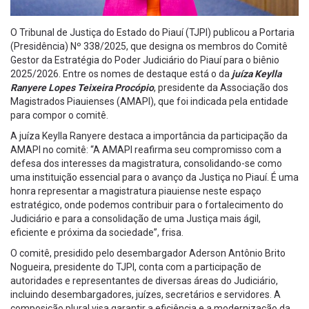
O Tribunal de Justiça do Estado do Piauí (TJPI) publicou a Portaria
(Presidência) Nº 338/2025, que designa os membros do Comitê
Gestor da Estratégia do Poder Judiciário do Piauí para o biênio
2025/2026. Entre os nomes de destaque está o da
juíza Keylla
Ranyere Lopes Teixeira Procópio
, presidente da Associação dos
Magistrados Piauienses (AMAPI), que foi indicada pela entidade
para compor o comitê.
A juíza Keylla Ranyere destaca a importância da participação da
AMAPI no comitê: “A AMAPI reafirma seu compromisso com a
defesa dos interesses da magistratura, consolidando-se como
uma instituição essencial para o avanço da Justiça no Piauí. É uma
honra representar a magistratura piauiense neste espaço
estratégico, onde podemos contribuir para o fortalecimento do
Judiciário e para a consolidação de uma Justiça mais ágil,
eficiente e próxima da sociedade”, frisa.
O comitê, presidido pelo desembargador Aderson Antônio Brito
Nogueira, presidente do TJPI, conta com a participação de
autoridades e representantes de diversas áreas do Judiciário,
incluindo desembargadores, juízes, secretários e servidores. A
composição plural visa garantir a eficiência e a modernização da