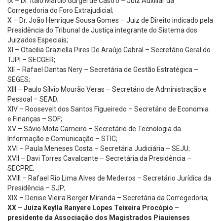
IX – Dr. Ítalo Márcio Gurgel de Castro – Juiz Auxiliar da
Corregedoria do Foro Extrajudicial;
X – Dr. João Henrique Sousa Gomes – Juiz de Direito indicado pela
Presidência do Tribunal de Justiça integrante do Sistema dos
Juizados Especiais;
XI – Otacilia Graziella Pires De Araújo Cabral – Secretário Geral do
TJPI – SECGER;
XII – Rafael Dantas Nery – Secretária de Gestão Estratégica –
SEGES;
XIII – Paulo Sílvio Mourão Veras – Secretário de Administração e
Pessoal – SEAD;
XIV – Roosevelt dos Santos Figueiredo – Secretário de Economia
e Finanças – SOF;
XV – Sávio Mota Carneiro – Secretário de Tecnologia da
Informação e Comunicação – STIC;
XVI – Paula Meneses Costa – Secretária Judiciária – SEJU;
XVII – Davi Torres Cavalcante – Secretária da Presidência –
SECPRE;
XVIII – Rafael Rio Lima Alves de Medeiros – Secretário Jurídica da
Presidência – SJP;
XIX – Denise Vieira Berger Miranda – Secretária da Corregedoria;
XX – Juíza Keylla Ranyere Lopes Teixeira Procópio –
presidente da Associação dos Magistrados Piauienses