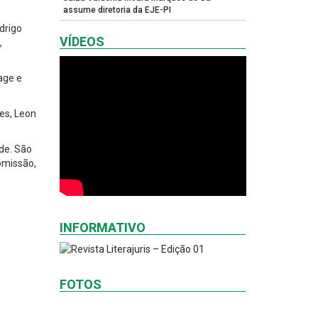
assume diretoria da EJE-PI
drigo
VÍDEOS
,
age e
tes, Leon
de. São
omissão,
INFORMATIVO
FOTOS