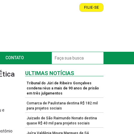
FILIE-SE
CONTATO
Ética
ULTIMAS NOTÍCIAS
Tribunal do Júri de Ribeiro Gonçalves
condena réus a mais de 90 anos de prisão
em três julgamentos
Comarca de Paulistana destina R$ 182 mil
para projetos sociais
u e
Juizado de São Raimundo Nonato destina
quase R$ 40 mil para projetos sociais
ostônio
Juíza Valdênia Moura Marques de Sá