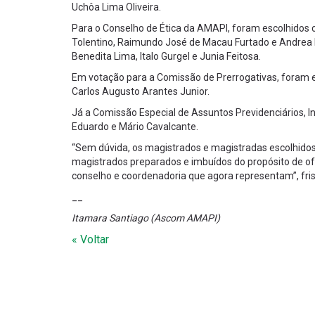
Uchôa Lima Oliveira.
Para o Conselho de Ética da AMAPI, foram escolhidos co
Tolentino, Raimundo José de Macau Furtado e Andrea L
Benedita Lima, Italo Gurgel e Junia Feitosa.
Em votação para a Comissão de Prerrogativas, foram es
Carlos Augusto Arantes Junior.
Já a Comissão Especial de Assuntos Previdenciários, In
Eduardo e Mário Cavalcante.
“Sem dúvida, os magistrados e magistradas escolhido
magistrados preparados e imbuídos do propósito de of
conselho e coordenadoria que agora representam”, fri
__
Itamara Santiago (Ascom AMAPI)
« Voltar