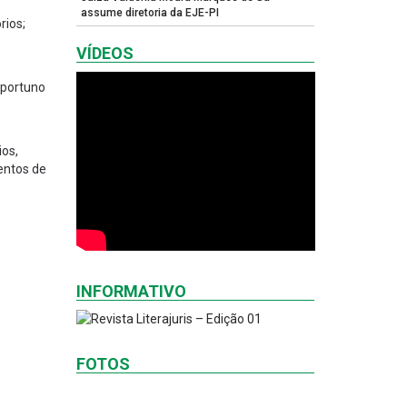
assume diretoria da EJE-PI
rios;
VÍDEOS
oportuno
ios,
entos de
INFORMATIVO
FOTOS