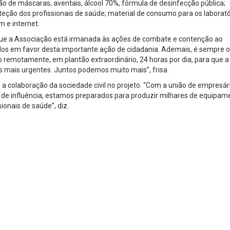
o de máscaras, aventais, álcool 70%, fórmula de desinfecção pública;
ção dos profissionais de saúde; material de consumo para os laborató
 e internet.
a que a Associação está irmanada às ações de combate e contenção ao
dos em favor desta importante ação de cidadania. Ademais, é sempre 
 remotamente, em plantão extraordinário, 24 horas por dia, para que a
mais urgentes. Juntos podemos muito mais”, frisa.
 a colaboração da sociedade civil no projeto. “Com a união de empresár
s de influência, estamos preparados para produzir milhares de equipam
ionais de saúde”, diz.