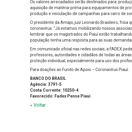
Os valores arrecadados serão destinados para: produçã
aquisição de matéria-prima para equipamentos de prote
produção e veiculação de campanhas para carro de som
O presidente da Amapi, juiz Leonardo Brasileiro, fris
coronavírus. “Já estamos mobilizando nossos associa
lembrar que os magistrados do Piauí estão trabalhando
população tenha uma resposta para as suas demandas 
Em comunicado oficial nas redes sociais, a FADEX pede
professores, autoridades e cidadãos de todas as área
proteção individual, especialmente para uso dos profiss
Para doações ao Fundo de Apoio – Coronavírus Piauí:
BANCO DO BRASIL
Agência: 3791-5
Conta Corrente: 10250-4
Favorecido: Fadex Pense Piauí
« Voltar