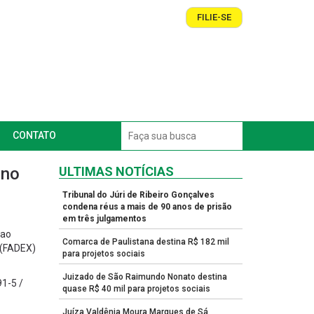
FILIE-SE
CONTATO
 no
ULTIMAS NOTÍCIAS
Tribunal do Júri de Ribeiro Gonçalves
condena réus a mais de 90 anos de prisão
em três julgamentos
 ao
Comarca de Paulistana destina R$ 182 mil
 (FADEX)
para projetos sociais
Juizado de São Raimundo Nonato destina
91-5 /
quase R$ 40 mil para projetos sociais
Juíza Valdênia Moura Marques de Sá