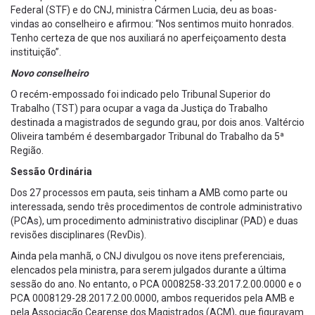
Federal (STF) e do CNJ, ministra Cármen Lucia, deu as boas-
vindas ao conselheiro e afirmou: “Nos sentimos muito honrados.
Tenho certeza de que nos auxiliará no aperfeiçoamento desta
instituição”.
Novo conselheiro
O recém-empossado foi indicado pelo Tribunal Superior do
Trabalho (TST) para ocupar a vaga da Justiça do Trabalho
destinada a magistrados de segundo grau, por dois anos. Valtércio
Oliveira também é desembargador Tribunal do Trabalho da 5ª
Região.
Sessão Ordinária
Dos 27 processos em pauta, seis tinham a AMB como parte ou
interessada, sendo três procedimentos de controle administrativo
(PCAs), um procedimento administrativo disciplinar (PAD) e duas
revisões disciplinares (RevDis).
Ainda pela manhã, o CNJ divulgou os nove itens preferenciais,
elencados pela ministra, para serem julgados durante a última
sessão do ano. No entanto, o PCA 0008258-33.2017.2.00.0000 e o
PCA 0008129-28.2017.2.00.0000, ambos requeridos pela AMB e
pela Associação Cearense dos Magistrados (ACM), que figuravam